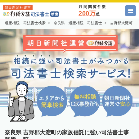
月間閲覧件数
朝日新聞社運営
200万
超
遺産相続 司法書士検索
奈良県 遺産相続 司法書士
吉野郡大淀町 
奈良県 吉野郡大淀町の家族信託に強い司法書士事