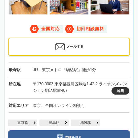
全国対応
初回相談無料
メールする
最寄駅
JR・東京メトロ「駒込駅」徒歩1分
所在地
〒170-0003 東京都豊島区駒込1-42-2 ライオンズマン
ション駒込駅前407
地図
対応エリア
東京、全国オンライン相談可
東京都
豊島区
池袋駅
詳細を見る