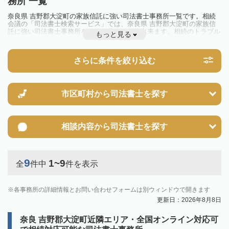
務所 一覧
奈良県 吉野郡大淀町の家族信託に強い司法書士事務所一覧です。相続
会議の「司法書士検索サービス」では、奈良県 吉野郡大淀町の家族信
託に強い司法書士事務所を一覧で見ることが出来ます。相続のトラブル
もっと見る
やお悩みを抱えている方は一度近隣の司法書士に相談してみましょう。
さらに条件を絞り込む
市区町村から
司法書士を探す
相談内容から
司法書士を探す
9
1~9
全
件中
件を表示
各事務所の詳細情報とお問い合わせフォームは別ウィンドウで開きます
更新日：2026年8月8日
奈良 吉野郡大淀町近隣エリア・全国オンライン対応可