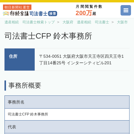
月間閲覧件数
朝日新聞社運営
200万
超
遺産相続 司法書士検索トップ
大阪府 遺産相続 司法書士
大阪市 
司法書士CFP 鈴木事務所
住所
〒534-0051 大阪府大阪市天王寺区四天王寺1
丁目14番25号 インターシティビル201
事務所概要
事務所名
司法書士CFP 鈴木事務所
代表