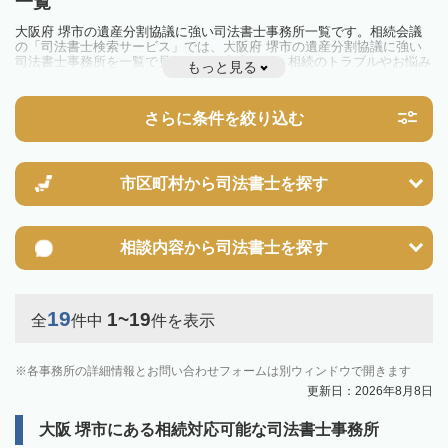
一覧
大阪府 堺市の遺産分割協議に強い司法書士事務所一覧です。相続会議
の「司法書士検索サービス」では、大阪府 堺市の遺産分割協議に強い
司法書士事務所を一覧で見ることが出来ます。相続のトラブルやお悩み
もっと見る
を抱えている方は一度近隣の司法書士に相談してみましょう。
さらに条件を絞り込む
市区町村から
司法書士を探す
相談内容から
司法書士を探す
19
1~19
全
件中
件を表示
各事務所の詳細情報とお問い合わせフォームは別ウィンドウで開きます
更新日：2026年8月8日
大阪 堺市にある相続対応可能な司法書士事務所