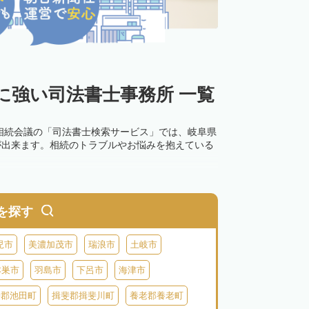
に強い司法書士事務所 一覧
相続会議の「司法書士検索サービス」では、岐阜県
が出来ます。相続のトラブルやお悩みを抱えている
を探す
児市
美濃加茂市
瑞浪市
土岐市
本巣市
羽島市
下呂市
海津市
斐郡池田町
揖斐郡揖斐川町
養老郡養老町