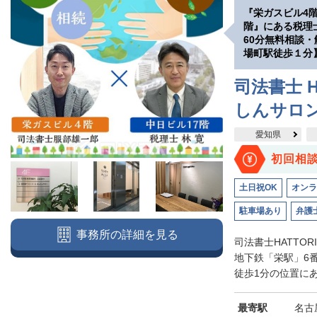
『栄ガスビル4
階』にある税理
60分無料相談
場町駅徒歩１分
司法書士 H
しんサロ
愛知県
初回相
土日祝OK
オンラ
駐車場あり
弁護
事務所の詳細を見る
司法書士HATTO
地下鉄「栄駅」6
徒歩1分の位置にあ
最寄駅
名古