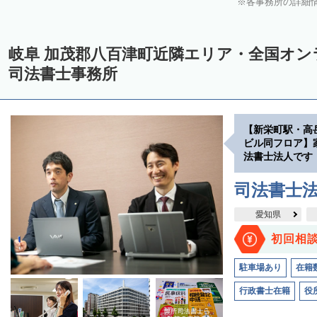
各事務所の詳細
岐阜 加茂郡八百津町近隣エリア・全国オ
司法書士事務所
【新栄町駅・高
ビル同フロア】
法書士法人です
司法書士
愛知県
初回相
駐車場あり
在籍
行政書士在籍
役