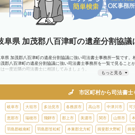
岐阜県 加茂郡八百津町の遺産分割協議
岐阜県 加茂郡八百津町の遺産分割協議に強い司法書士事務所一覧です。
加茂郡八百津町の遺産分割協議に強い司法書士事務所を一覧で見ること
方は一度近隣の司法書士に相談してみましょう。
もっと見る
市区町村から
司法書士
岐阜市
大垣市
多治見市
各務原市
高山市
中津川市
可
恵那市
瑞穂市
飛騨市
郡上市
美濃市
関市
山県市
羽島郡岐南町
羽島郡笠松町
本巣郡北方町
揖斐郡大野町
揖