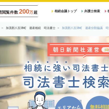
200
相続会議トップ
弁護士検索
間閲覧件数
万
超
加茂郡八百津町 遺産相続 司法書士
加茂郡八百津町 遺産分割協議 司