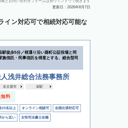
情報とお問い合わせフォームは別ウィンドウで開きます
更新日：2026年8月7日
ンライン対応可で相続対応可能な
岳駅徒歩5分／桜通り沿い葵町公証役場と同
家族信託・民事信託を得意とする、総合型司
法人浅井総合法務事務所
名古屋市
栄駅
談無料
数10名以上
オンライン相談可
全国出張対応可
所から近い
女性司法書士在籍