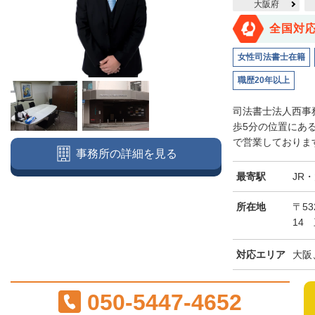
大阪府
全国対
女性司法書士在籍
職歴20年以上
司法書士法人西事
歩5分の位置にあ
で営業しております
事務所の詳細を見る
最寄駅
JR
所在地
〒5
14
対応エリア
大阪
050-5447-4652