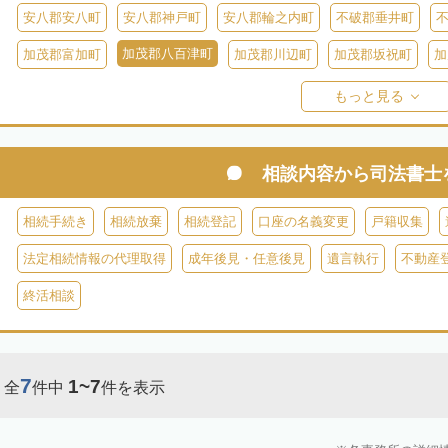
安八郡安八町
安八郡神戸町
安八郡輪之内町
不破郡垂井町
加茂郡八百津町
加茂郡富加町
加茂郡川辺町
加茂郡坂祝町
加
加茂郡東白川村
大野郡白川村
もっと見る
相談内容から
司法書士
相続手続き
相続放棄
相続登記
口座の名義変更
戸籍収集
法定相続情報の代理取得
成年後見・任意後見
遺言執行
不動産
終活相談
7
1~7
全
件中
件を表示