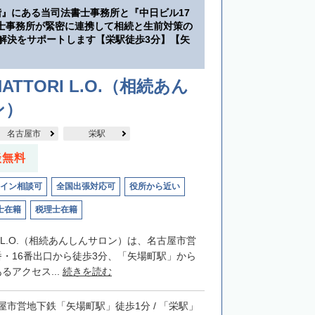
階』にある当司法書士事務所と『中日ビル17
士事務所が緊密に連携して相続と生前対策の
・解決をサポートします【栄駅徒歩3分】【矢
】
ATTORI L.O.（相続あん
ン）
名古屋市
栄駅
談無料
イン相談可
全国出張対応可
役所から近い
士在籍
税理士在籍
RIL.O.（相続あんしんサロン）は、名古屋市営
番・16番出口から徒歩3分、「矢場町駅」から
るアクセス...
続きを読む
屋市営地下鉄「矢場町駅」徒歩1分 / 「栄駅」