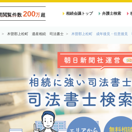
200
相続会議トップ
弁護士検索
間閲覧件数
万
超
木曽郡上松町 遺産相続 司法書士
木曽郡上松町 成年後見・任意後見 