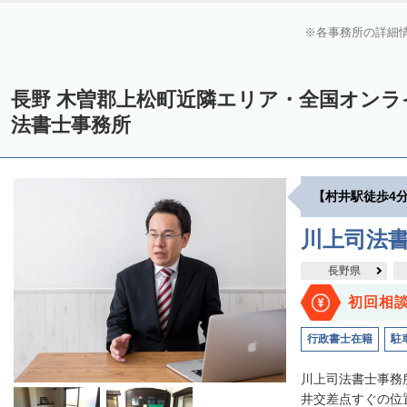
各事務所の詳細
長野 木曽郡上松町近隣エリア・全国オン
法書士事務所
【村井駅徒歩4
川上司法
長野県
初回相
行政書士在籍
駐
川上司法書士事務
井交差点すぐの位