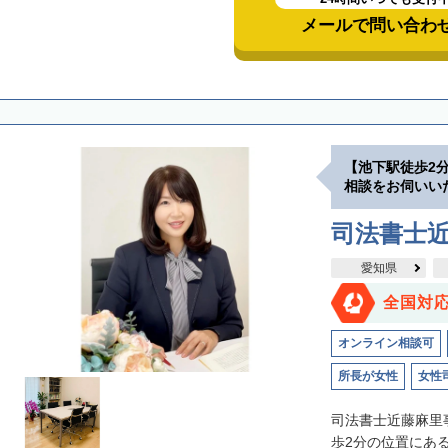
メールで問い合わ
【池下駅徒歩2
相談をお伺いい
司法書士
愛知県
全国対
オンライン相談可
所長が女性
女性
司法書士近藤麻里
歩2分の位置にあ