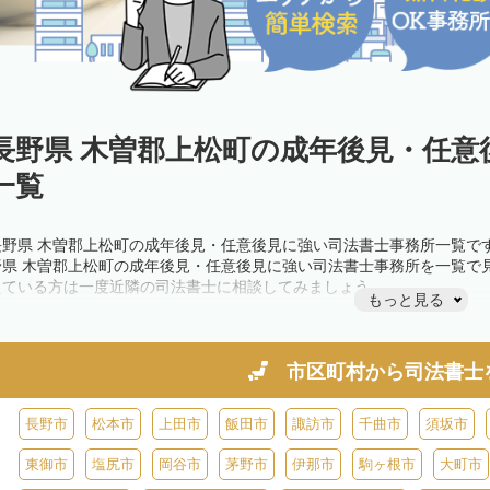
長野県 木曽郡上松町の成年後見・任意
一覧
長野県 木曽郡上松町の成年後見・任意後見に強い司法書士事務所一覧で
野県 木曽郡上松町の成年後見・任意後見に強い司法書士事務所を一覧で
えている方は一度近隣の司法書士に相談してみましょう。
もっと見る
市区町村から
司法書士
長野市
松本市
上田市
飯田市
諏訪市
千曲市
須坂市
東御市
塩尻市
岡谷市
茅野市
伊那市
駒ヶ根市
大町市