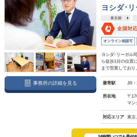
ヨシダ･
東京都
全国対
オンライン相談可
ヨシダ･リーガル
ら徒歩1分の位置
まで営業しており、
最寄駅
JR
事務所の詳細を見る
所在地
〒17
マン
対応エリア
東京
24時間いつでも受付