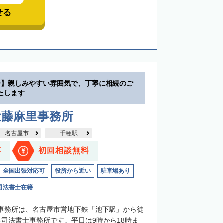
せる
分】親しみやすい雰囲気で、丁寧に相続のご
たします
近藤麻里事務所
名古屋市
千種駅
応
初回相談無料
全国出張対応可
役所から近い
駐車場あり
司法書士在籍
事務所は、名古屋市営地下鉄「池下駅」から徒
る司法書士事務所です。平日は9時から18時ま