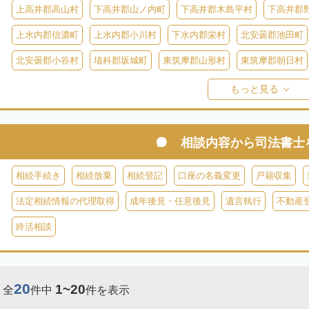
上高井郡高山村
下高井郡山ノ内町
下高井郡木島平村
下高井郡
上水内郡信濃町
上水内郡小川村
下水内郡栄村
北安曇郡池田町
北安曇郡小谷村
埴科郡坂城町
東筑摩郡山形村
東筑摩郡朝日村
東筑摩郡生坂村
小県郡長和町
小県郡青木村
北佐久郡軽井沢町
もっと見る
南佐久郡佐久穂町
南佐久郡川上村
南佐久郡小海町
南佐久郡南
木
諏訪郡下諏訪町
諏訪郡富士見町
諏訪郡原村
木曽郡木曽町
相談内容から
司法書士
木曽郡大桑村
木曽郡木祖村
木曽郡王滝村
上伊那郡箕輪町
相続手続き
相続放棄
相続登記
口座の名義変更
戸籍収集
上伊那郡南箕輪村
上伊那郡飯島町
上伊那郡中川村
下伊那郡高
法定相続情報の代理取得
成年後見・任意後見
遺言執行
不動産
下伊那郡阿智村
下伊那郡喬木村
下伊那郡阿南町
下伊那郡下條
終活相談
下伊那郡大鹿村
下伊那郡根羽村
下伊那郡売木村
下伊那郡平谷
20
1~20
全
件中
件を表示