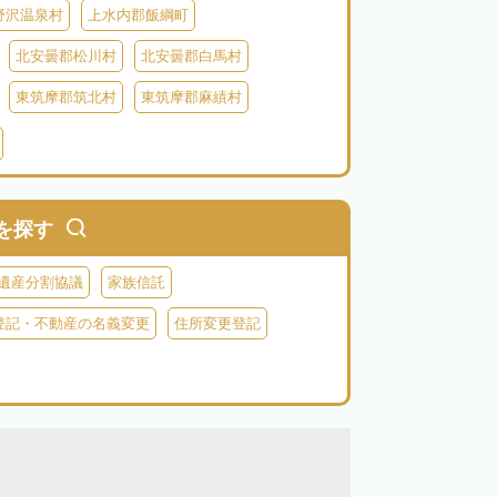
野沢温泉村
上水内郡飯綱町
北安曇郡松川村
北安曇郡白馬村
東筑摩郡筑北村
東筑摩郡麻績村
北佐久郡御代田町
北佐久郡立科町
牧村
南佐久郡南相木村
南佐久郡北相木村
曽郡上松町
木曽郡南木曽町
を探す
上伊那郡辰野町
上伊那郡宮田村
遺産分割協議
家族信託
森町
下伊那郡松川町
下伊那郡豊丘村
登記・不動産の名義変更
住所変更登記
村
下伊那郡泰阜村
下伊那郡天龍村
村