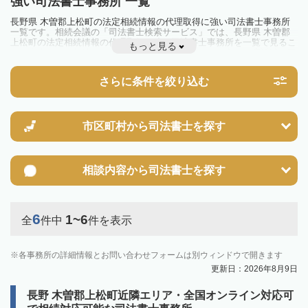
強い司法書士事務所 一覧
長野県 木曽郡上松町の法定相続情報の代理取得に強い司法書士事務所
一覧です。相続会議の「司法書士検索サービス」では、長野県 木曽郡
上松町の法定相続情報の代理取得に強い司法書士事務所を一覧で見るこ
もっと見る
とが出来ます。相続のトラブルやお悩みを抱えている方は一度近隣の司
法書士に相談してみましょう。
さらに条件を絞り込む
市区町村から
司法書士を探す
相談内容から
司法書士を探す
6
1~6
全
件中
件を表示
各事務所の詳細情報とお問い合わせフォームは別ウィンドウで開きます
更新日：2026年8月9日
長野 木曽郡上松町近隣エリア・全国オンライン対応可