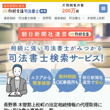
月間閲覧件数
朝日新聞社運営
200万
超
遺産相続 司法書士検索
長野県 遺産相続 司法書士
木曽郡上松町 
長野県 木曽郡上松町の法定相続情報の代理取得に