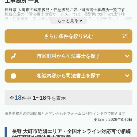
士事務所 一覧
長野県 大町市の成年後見・任意後見に強い司法書士事務所一覧です。
相続会議の「司法書士検索サービス」では、長野県 大町市の成年後
見・任意後見に強い司法書士事務所を一覧で見ることが出来ます。相続
もっと見る
のトラブルやお悩みを抱えている方は一度近隣の司法書士に相談してみ
ましょう。
さらに条件を絞り込む
市区町村から
司法書士を探す
相談内容から
司法書士を探す
18
1~18
全
件中
件を表示
各事務所の詳細情報とお問い合わせフォームは別ウィンドウで開きます
更新日：2026年8月6日
長野 大町市近隣エリア・全国オンライン対応可で相続