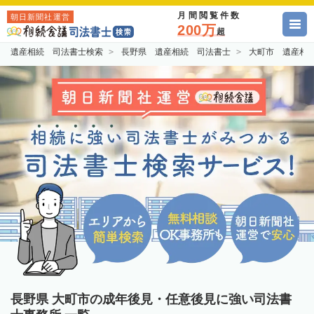
月間閲覧件数
朝日新聞社運営
200万
超
遺産相続 司法書士検索
長野県 遺産相続 司法書士
大町市 遺産相
長野県 大町市の成年後見・任意後見に強い司法書