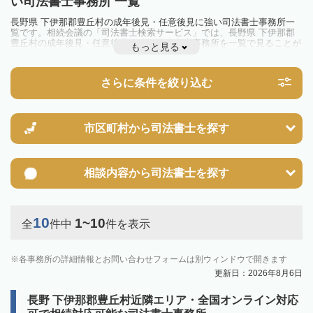
い司法書士事務所 一覧
長野県 下伊那郡豊丘村の成年後見・任意後見に強い司法書士事務所一
覧です。相続会議の「司法書士検索サービス」では、長野県 下伊那郡
豊丘村の成年後見・任意後見に強い司法書士事務所を一覧で見ることが
もっと見る
出来ます。相続のトラブルやお悩みを抱えている方は一度近隣の司法書
士に相談してみましょう。
さらに条件を絞り込む
市区町村から
司法書士を探す
相談内容から
司法書士を探す
10
1~10
全
件中
件を表示
各事務所の詳細情報とお問い合わせフォームは別ウィンドウで開きます
更新日：2026年8月6日
長野 下伊那郡豊丘村近隣エリア・全国オンライン対応