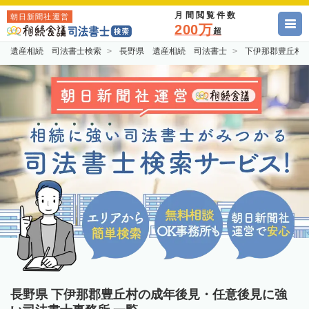
月間閲覧件数
朝日新聞社運営
200万
超
遺産相続 司法書士検索
長野県 遺産相続 司法書士
下伊那郡豊丘村
長野県 下伊那郡豊丘村の成年後見・任意後見に強