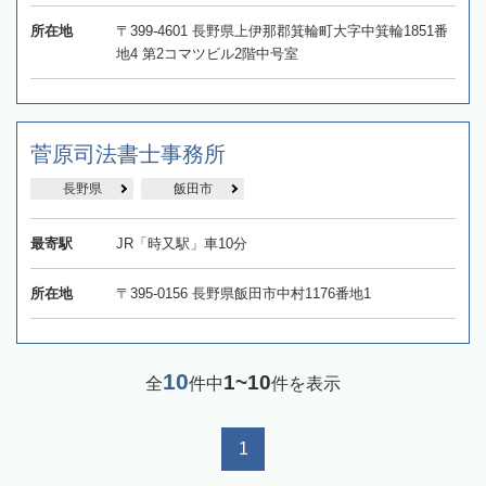
所在地
〒399-4601 長野県上伊那郡箕輪町大字中箕輪1851番
地4 第2コマツビル2階中号室
菅原司法書士事務所
長野県
飯田市
最寄駅
JR「時又駅」車10分
所在地
〒395-0156 長野県飯田市中村1176番地1
10
1~10
全
件中
件を表示
1