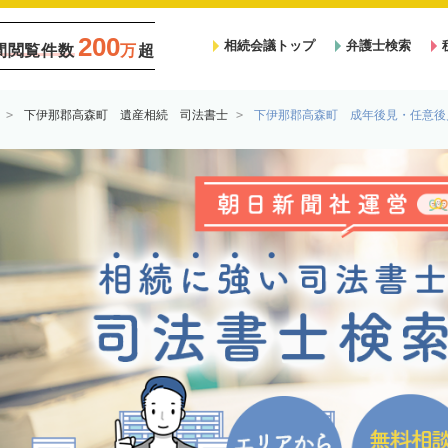
200
相続会議トップ
弁護士検索
間閲覧件数
万
超
下伊那郡高森町 遺産相続 司法書士
下伊那郡高森町 成年後見・任意後