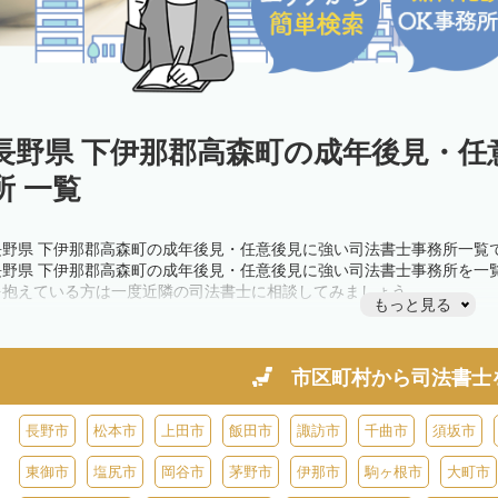
長野県 下伊那郡高森町の成年後見・任
所 一覧
長野県 下伊那郡高森町の成年後見・任意後見に強い司法書士事務所一覧
長野県 下伊那郡高森町の成年後見・任意後見に強い司法書士事務所を一
を抱えている方は一度近隣の司法書士に相談してみましょう。
もっと見る
市区町村から
司法書士
長野市
松本市
上田市
飯田市
諏訪市
千曲市
須坂市
東御市
塩尻市
岡谷市
茅野市
伊那市
駒ヶ根市
大町市