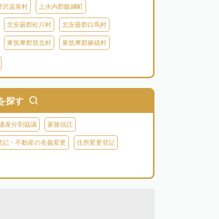
野沢温泉村
上水内郡飯綱町
北安曇郡松川村
北安曇郡白馬村
東筑摩郡筑北村
東筑摩郡麻績村
北佐久郡御代田町
北佐久郡立科町
牧村
南佐久郡南相木村
南佐久郡北相木村
木曽郡上松町
木曽郡南木曽町
を探す
上伊那郡辰野町
上伊那郡宮田村
遺産分割協議
家族信託
森町
下伊那郡松川町
下伊那郡豊丘村
登記・不動産の名義変更
住所変更登記
村
下伊那郡泰阜村
下伊那郡天龍村
村