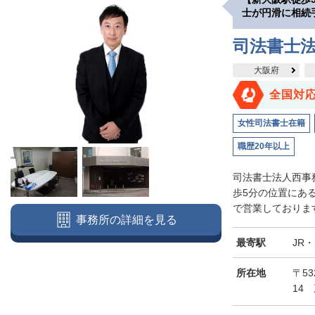
士が円滑に相続
司法書士
大阪府
全国対
女性司法書士在籍
職歴20年以上
司法書士法人西事
歩5分の位置にあ
で営業しております
事務所の詳細を見る
最寄駅
JR
所在地
〒5
14