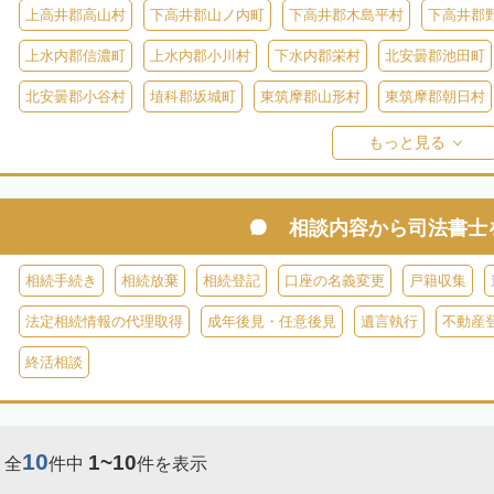
上高井郡高山村
下高井郡山ノ内町
下高井郡木島平村
下高井郡
上水内郡信濃町
上水内郡小川村
下水内郡栄村
北安曇郡池田町
北安曇郡小谷村
埴科郡坂城町
東筑摩郡山形村
東筑摩郡朝日村
東筑摩郡生坂村
小県郡長和町
小県郡青木村
北佐久郡軽井沢町
もっと見る
南佐久郡佐久穂町
南佐久郡川上村
南佐久郡小海町
南佐久郡南
諏訪郡下諏訪町
諏訪郡富士見町
諏訪郡原村
木曽郡木曽町
相談内容から
司法書士
木曽郡大桑村
木曽郡木祖村
木曽郡王滝村
上伊那郡箕輪町
相続手続き
相続放棄
相続登記
口座の名義変更
戸籍収集
下伊那郡高
上伊那郡南箕輪村
上伊那郡飯島町
上伊那郡中川村
法定相続情報の代理取得
成年後見・任意後見
遺言執行
不動産
下伊那郡阿智村
下伊那郡喬木村
下伊那郡阿南町
下伊那郡下條
終活相談
下伊那郡大鹿村
下伊那郡根羽村
下伊那郡売木村
下伊那郡平谷
10
1~10
全
件中
件を表示