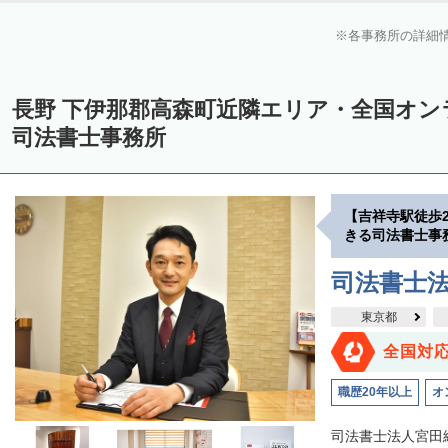
各事務所の詳細
長野 下伊那郡高森町近隣エリア・全国オ
司法書士事務所
【吉祥寺駅徒歩
きる司法書士事
司法書士
東京都
全国対
職歴20年以上
オ
司法書士法人宮田