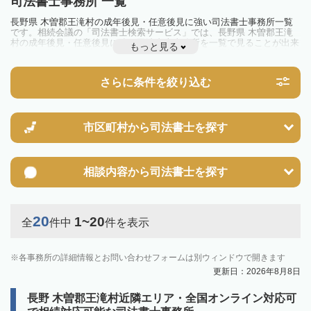
司法書士事務所 一覧
長野県 木曽郡王滝村の成年後見・任意後見に強い司法書士事務所一覧
です。相続会議の「司法書士検索サービス」では、長野県 木曽郡王滝
村の成年後見・任意後見に強い司法書士事務所を一覧で見ることが出来
もっと見る
ます。相続のトラブルやお悩みを抱えている方は一度近隣の司法書士に
相談してみましょう。
さらに条件を絞り込む
市区町村から
司法書士を探す
相談内容から
司法書士を探す
20
1~20
全
件中
件を表示
各事務所の詳細情報とお問い合わせフォームは別ウィンドウで開きます
更新日：2026年8月8日
長野 木曽郡王滝村近隣エリア・全国オンライン対応可