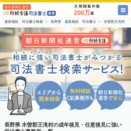
月間閲覧件数
朝日新聞社運営
200万
超
遺産相続 司法書士検索
長野県 遺産相続 司法書士
木曽郡王滝村 
長野県 木曽郡王滝村の成年後見・任意後見に強い