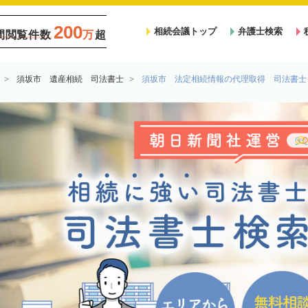
200
相続会議トップ
弁護士検索
間閲覧件数
万
超
須坂市 遺産相続 司法書士
須坂市 法定相続情報の代理取得 司法書士