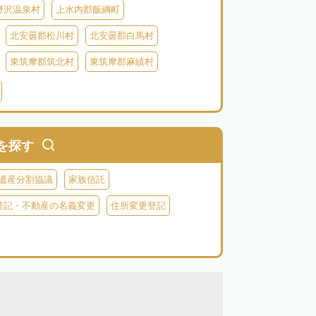
野沢温泉村
上水内郡飯綱町
北安曇郡松川村
北安曇郡白馬村
東筑摩郡筑北村
東筑摩郡麻績村
北佐久郡御代田町
北佐久郡立科町
牧村
南佐久郡南相木村
南佐久郡北相木村
木曽郡上松町
木曽郡南木曽町
を探す
上伊那郡辰野町
上伊那郡宮田村
遺産分割協議
家族信託
森町
下伊那郡松川町
下伊那郡豊丘村
登記・不動産の名義変更
住所変更登記
村
下伊那郡泰阜村
下伊那郡天龍村
村