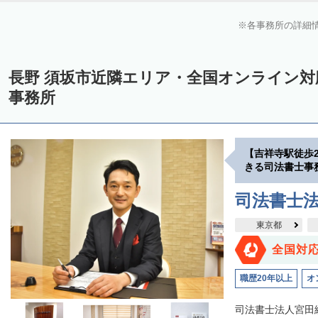
各事務所の詳細
長野 須坂市近隣エリア・全国オンライン
事務所
【吉祥寺駅徒歩
きる司法書士事
司法書士
東京都
全国対
職歴20年以上
オ
司法書士法人宮田