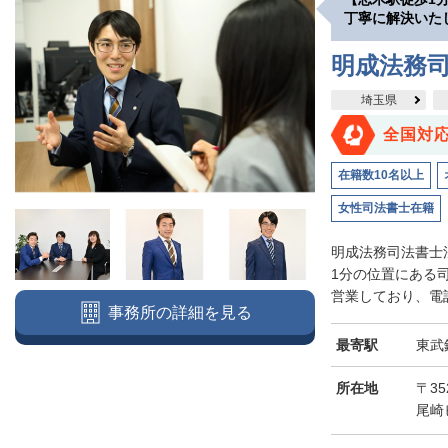
丁寧に解決いた
明成法務司
埼玉県
全国対
在籍数10名以上
女性司法書士在籍
明成法務司法書士
1分の位置にある
営業しており、電話
事務所の詳細を見る
最寄駅
東武
所在地
〒3
尾崎