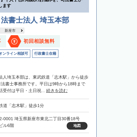
します
法書士法人 埼玉本部
新座市
応
初回相談無料
オンライン相談可
行政書士在籍
法人埼玉本部は、東武鉄道「志木駅」から徒歩
司法書士事務所です。平日は9時から18時まで
受付は平日・土日祝...
続きを読む
鉄道「志木駅」徒歩1分
52-0001 埼玉県新座市東北二丁目30番18号
ビル6階
地図