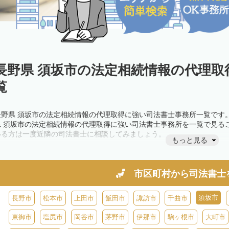
長野県 須坂市の法定相続情報の代理取
覧
長野県 須坂市の法定相続情報の代理取得に強い司法書士事務所一覧です
県 須坂市の法定相続情報の代理取得に強い司法書士事務所を一覧で見る
いる方は一度近隣の司法書士に相談してみましょう。
もっと見る
市区町村から
司法書士
須坂市
長野市
松本市
上田市
飯田市
諏訪市
千曲市
東御市
塩尻市
岡谷市
茅野市
伊那市
駒ヶ根市
大町市