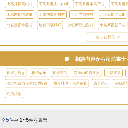
上高井郡高山村
下高井郡山ノ内町
下高井郡木島平村
下高井郡
上水内郡信濃町
上水内郡小川村
下水内郡栄村
北安曇郡池田町
北安曇郡小谷村
埴科郡坂城町
東筑摩郡山形村
東筑摩郡朝日村
東筑摩郡生坂村
小県郡長和町
小県郡青木村
北佐久郡軽井沢町
もっと見る
南佐久郡佐久穂町
南佐久郡川上村
南佐久郡小海町
南佐久郡南
諏訪郡下諏訪町
諏訪郡富士見町
諏訪郡原村
木曽郡木曽町
相談内容から
司法書士
木曽郡大桑村
木曽郡木祖村
木曽郡王滝村
上伊那郡箕輪町
相続手続き
相続放棄
相続登記
口座の名義変更
戸籍収集
上伊那郡南箕輪村
上伊那郡飯島町
上伊那郡中川村
下伊那郡高
法定相続情報の代理取得
成年後見・任意後見
遺言執行
不動産
下伊那郡阿智村
下伊那郡喬木村
下伊那郡阿南町
下伊那郡下條
終活相談
下伊那郡大鹿村
下伊那郡根羽村
下伊那郡売木村
下伊那郡平谷
5
1~5
全
件中
件を表示