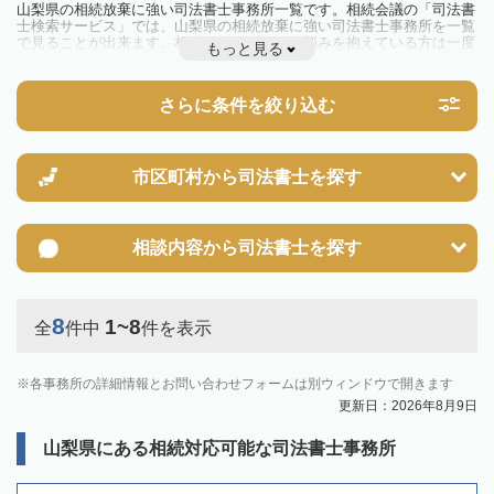
山梨県の相続放棄に強い司法書士事務所一覧です。相続会議の「司法書
士検索サービス」では、山梨県の相続放棄に強い司法書士事務所を一覧
で見ることが出来ます。相続のトラブルやお悩みを抱えている方は一度
もっと見る
近隣の司法書士に相談してみましょう。
さらに条件を絞り込む
市区町村から
司法書士を探す
相談内容から
司法書士を探す
8
1~8
全
件中
件を表示
各事務所の詳細情報とお問い合わせフォームは別ウィンドウで開きます
更新日：2026年8月9日
山梨県にある相続対応可能な司法書士事務所