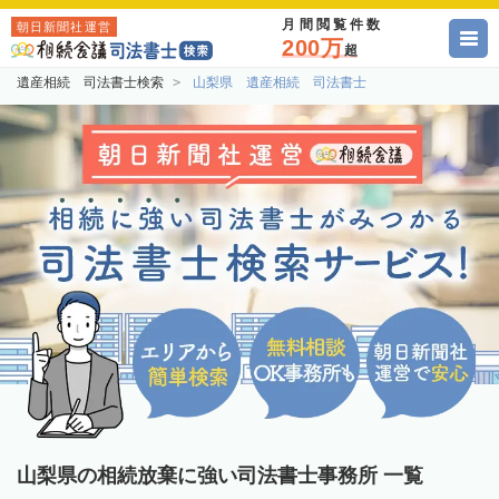
月間閲覧件数
朝日新聞社運営
200万
超
遺産相続 司法書士検索
山梨県 遺産相続 司法書士
山梨県の相続放棄に強い司法書士事務所 一覧