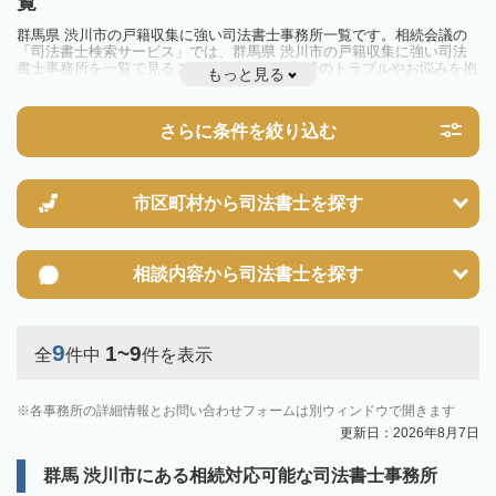
覧
群馬県 渋川市の戸籍収集に強い司法書士事務所一覧です。相続会議の
「司法書士検索サービス」では、群馬県 渋川市の戸籍収集に強い司法
書士事務所を一覧で見ることが出来ます。相続のトラブルやお悩みを抱
もっと見る
えている方は一度近隣の司法書士に相談してみましょう。
さらに条件を絞り込む
市区町村から
司法書士を探す
相談内容から
司法書士を探す
9
1~9
全
件中
件を表示
各事務所の詳細情報とお問い合わせフォームは別ウィンドウで開きます
更新日：2026年8月7日
群馬 渋川市にある相続対応可能な司法書士事務所