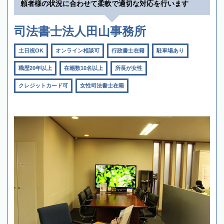
頼者様の状況に合わせて柔軟で適切な対応を行います
司法書士法人田山事務所
土日祝OK
オンライン相談可
行政書士在籍
駐車場あり
職歴20年以上
在籍数10名以上
所長が女性
クレジットカード可
女性司法書士在籍