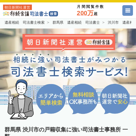
月間閲覧件数
朝日新聞社運営
200万
超
遺産相続 司法書士検索
群馬県 遺産相続 司法書士
渋川市 遺産相
群馬県 渋川市の戸籍収集に強い司法書士事務所 一