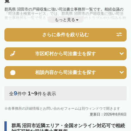
覧
群馬県 沼田市の戸籍収集に強い司法書士事務所一覧です。相続会議の
「司法書士検索サービス」では、群馬県 沼田市の戸籍収集に強い司法
書士事務所を一覧で見ることが出来ます。相続のトラブルやお悩みを抱
もっと見る
えている方は一度近隣の司法書士に相談してみましょう。
さらに条件を絞り込む
市区町村から
司法書士を探す
相談内容から
司法書士を探す
9
1~9
全
件中
件を表示
各事務所の詳細情報とお問い合わせフォームは別ウィンドウで開きます
更新日：2026年8月6日
群馬 沼田市近隣エリア・全国オンライン対応可で相続