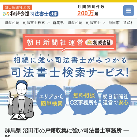
月間閲覧件数
朝日新聞社運営
200万
超
遺産相続 司法書士検索
群馬県 遺産相続 司法書士
沼田市 遺産相
群馬県 沼田市の戸籍収集に強い司法書士事務所 一