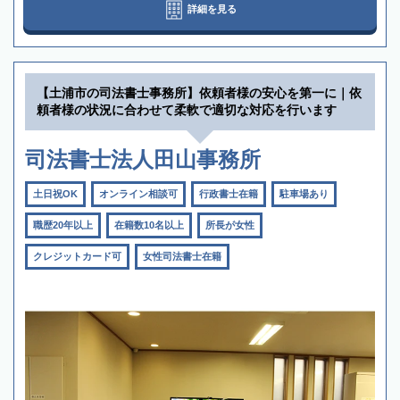
詳細を見る
【土浦市の司法書士事務所】依頼者様の安心を第一に｜依
頼者様の状況に合わせて柔軟で適切な対応を行います
司法書士法人田山事務所
土日祝OK
オンライン相談可
行政書士在籍
駐車場あり
職歴20年以上
在籍数10名以上
所長が女性
クレジットカード可
女性司法書士在籍