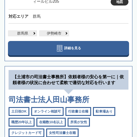
ィールビル205
地図
対応エリア
群馬
群馬県
伊勢崎市
詳細を見る
【土浦市の司法書士事務所】依頼者様の安心を第一に｜依
頼者様の状況に合わせて柔軟で適切な対応を行います
司法書士法人田山事務所
土日祝OK
オンライン相談可
行政書士在籍
駐車場あり
職歴20年以上
在籍数10名以上
所長が女性
クレジットカード可
女性司法書士在籍