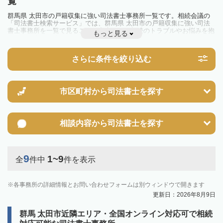
覧
群馬県 太田市の戸籍収集に強い司法書士事務所一覧です。相続会議の
「司法書士検索サービス」では、群馬県 太田市の戸籍収集に強い司法
書士事務所を一覧で見ることが出来ます。相続のトラブルやお悩みを抱
もっと見る
えている方は一度近隣の司法書士に相談してみましょう。
さらに条件を絞り込む
市区町村から
司法書士を探す
相談内容から
司法書士を探す
9
1~9
全
件中
件を表示
各事務所の詳細情報とお問い合わせフォームは別ウィンドウで開きます
更新日：2026年8月9日
群馬 太田市近隣エリア・全国オンライン対応可で相続