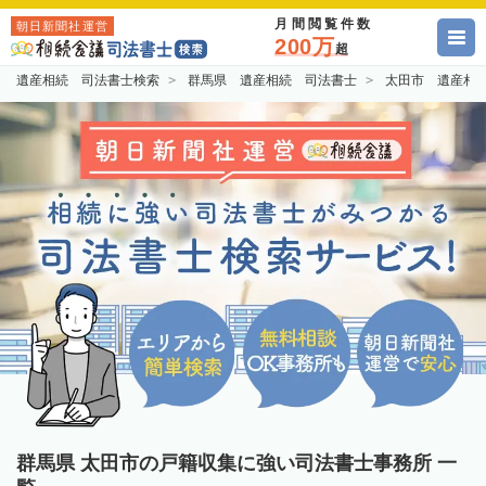
月間閲覧件数
朝日新聞社運営
200万
超
遺産相続 司法書士検索
群馬県 遺産相続 司法書士
太田市 遺産相
群馬県 太田市の戸籍収集に強い司法書士事務所 一