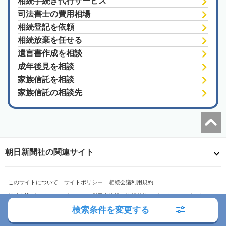
相続手続き代行サービス
司法書士の費用相場
相続登記を依頼
相続放棄を任せる
遺言書作成を相談
成年後見を相談
家族信託を相談
家族信託の相談先
朝日新聞社の関連サイト
このサイトについて
サイトポリシー
相続会議利用規約
相続会議プライバシーポリシー
利用者情報の外部送信
プライバシーポータル
検索条件を変更する
運営会社
広告ガイド
お問い合わせ