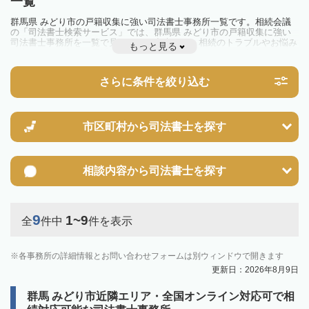
一覧
群馬県 みどり市の戸籍収集に強い司法書士事務所一覧です。相続会議
の「司法書士検索サービス」では、群馬県 みどり市の戸籍収集に強い
司法書士事務所を一覧で見ることが出来ます。相続のトラブルやお悩み
もっと見る
を抱えている方は一度近隣の司法書士に相談してみましょう。
さらに条件を絞り込む
市区町村から
司法書士を探す
相談内容から
司法書士を探す
9
1~9
全
件中
件を表示
各事務所の詳細情報とお問い合わせフォームは別ウィンドウで開きます
更新日：2026年8月9日
群馬 みどり市近隣エリア・全国オンライン対応可で相