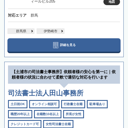
ィールビル205
地図
対応エリア
群馬
群馬県
伊勢崎市
詳細を見る
【土浦市の司法書士事務所】依頼者様の安心を第一に｜依
頼者様の状況に合わせて柔軟で適切な対応を行います
司法書士法人田山事務所
土日祝OK
オンライン相談可
行政書士在籍
駐車場あり
職歴20年以上
在籍数10名以上
所長が女性
クレジットカード可
女性司法書士在籍