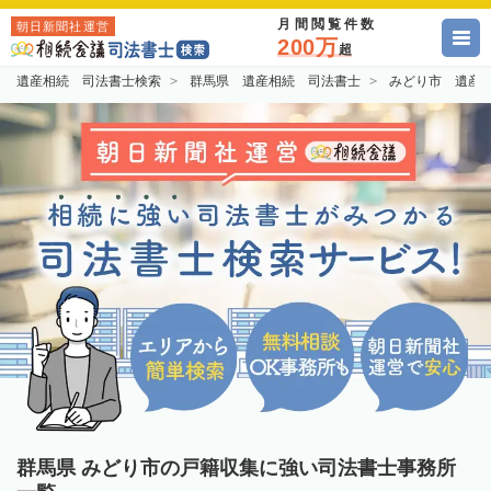
月間閲覧件数
朝日新聞社運営
200万
超
遺産相続 司法書士検索
群馬県 遺産相続 司法書士
みどり市 遺産
群馬県 みどり市の戸籍収集に強い司法書士事務所