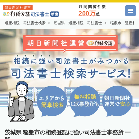
月間閲覧件数
朝日新聞社運営
200万
超
遺産相続 司法書士検索
茨城県 遺産相続 司法書士
稲敷市 遺産相
茨城県 稲敷市の相続登記に強い司法書士事務所 一