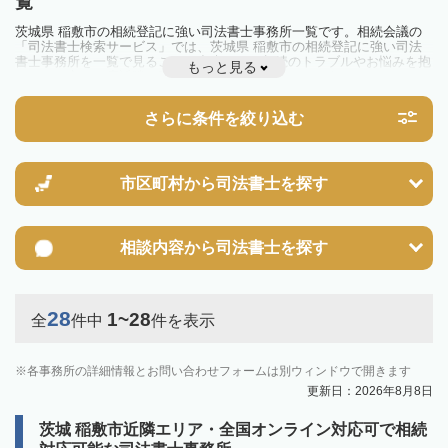
覧
茨城県 稲敷市の相続登記に強い司法書士事務所一覧です。相続会議の
「司法書士検索サービス」では、茨城県 稲敷市の相続登記に強い司法
書士事務所を一覧で見ることが出来ます。相続のトラブルやお悩みを抱
もっと見る
えている方は一度近隣の司法書士に相談してみましょう。
2024年4月1日から相続登記が義務化されました。
不動産を相続した場合、相続を知った日から3年以内に登記しないと、
さらに条件を絞り込む
10万円以下の過料が科せられるため、速やかな手続きが必要です。義務
化前の相続も対象となるため注意しましょう。
相続登記は法律で定められており、司法書士に依頼すれば手間を省けま
す。その他の相続手続きも任せることが可能です。
また、義務化に伴い、相続人申告登記制度が創設されました。遺産分割
市区町村から
司法書士を探す
の話し合いがまとまらず登記できない場合は、この制度の活用を検討し
ましょう。司法書士への相談も可能です。
相談内容から
司法書士を探す
28
1~28
全
件中
件を表示
各事務所の詳細情報とお問い合わせフォームは別ウィンドウで開きます
更新日：2026年8月8日
茨城 稲敷市近隣エリア・全国オンライン対応可で相続