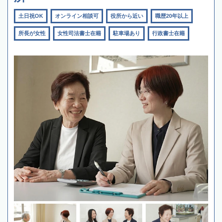
土日祝OK
オンライン相談可
役所から近い
職歴20年以上
所長が女性
女性司法書士在籍
駐車場あり
行政書士在籍