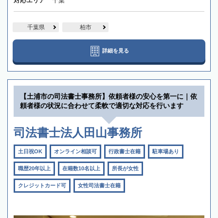
対応エリア
千葉
千葉県
柏市
詳細を見る
【土浦市の司法書士事務所】依頼者様の安心を第一に｜依
頼者様の状況に合わせて柔軟で適切な対応を行います
司法書士法人田山事務所
土日祝OK
オンライン相談可
行政書士在籍
駐車場あり
職歴20年以上
在籍数10名以上
所長が女性
クレジットカード可
女性司法書士在籍