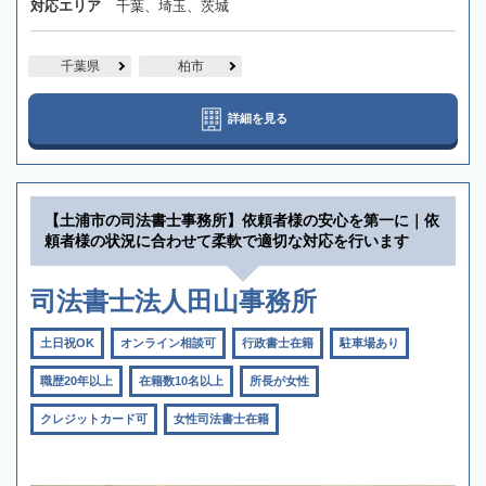
対応エリア
千葉、埼玉、茨城
千葉県
柏市
詳細を見る
【土浦市の司法書士事務所】依頼者様の安心を第一に｜依
頼者様の状況に合わせて柔軟で適切な対応を行います
司法書士法人田山事務所
土日祝OK
オンライン相談可
行政書士在籍
駐車場あり
職歴20年以上
在籍数10名以上
所長が女性
クレジットカード可
女性司法書士在籍