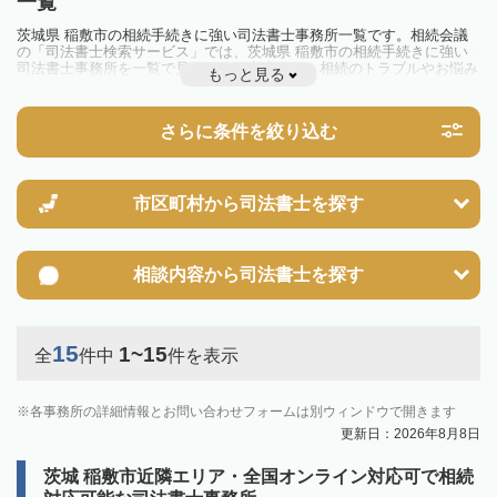
一覧
茨城県 稲敷市の相続手続きに強い司法書士事務所一覧です。相続会議
の「司法書士検索サービス」では、茨城県 稲敷市の相続手続きに強い
司法書士事務所を一覧で見ることが出来ます。相続のトラブルやお悩み
もっと見る
を抱えている方は一度近隣の司法書士に相談してみましょう。
さらに条件を絞り込む
市区町村から
司法書士を探す
相談内容から
司法書士を探す
15
1~15
全
件中
件を表示
各事務所の詳細情報とお問い合わせフォームは別ウィンドウで開きます
更新日：2026年8月8日
茨城 稲敷市近隣エリア・全国オンライン対応可で相続