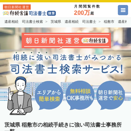
月間閲覧件数
朝日新聞社運営
200万
超
遺産相続 司法書士検索
茨城県 遺産相続 司法書士
稲敷市 遺産相
茨城県 稲敷市の相続手続きに強い司法書士事務所