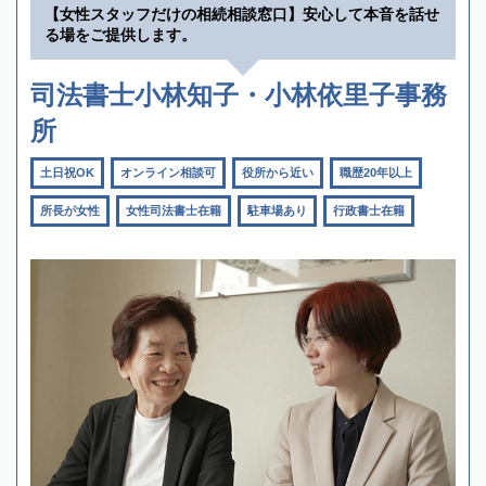
【女性スタッフだけの相続相談窓口】安心して本音を話せ
る場をご提供します。
司法書士小林知子・小林依里子事務
所
土日祝OK
オンライン相談可
役所から近い
職歴20年以上
所長が女性
女性司法書士在籍
駐車場あり
行政書士在籍