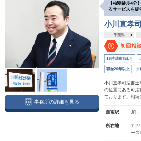
【柏駅徒歩4分
るサービスを提
小川直孝
千葉県
初回相
19時以降TEL可
職歴20年以上
ク
小川直孝司法書士
の位置にある司法
ております。相続に
事務所の詳細を見る
最寄駅
JR
所在地
〒27
ーズ