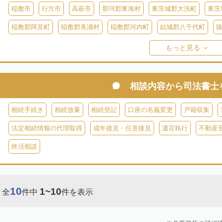
稲敷市
行方市
高萩市
那珂郡東海村
東茨城郡大洗町
東茨
稲敷郡阿見町
稲敷郡美浦村
稲敷郡河内町
結城郡八千代町
久慈郡大子町
もっと見る
相談内容から
司法書士
相続手続き
相続放棄
相続登記
口座の名義変更
戸籍収集
法定相続情報の代理取得
成年後見・任意後見
遺言執行
不動産
終活相談
10
1~10
全
件中
件を表示