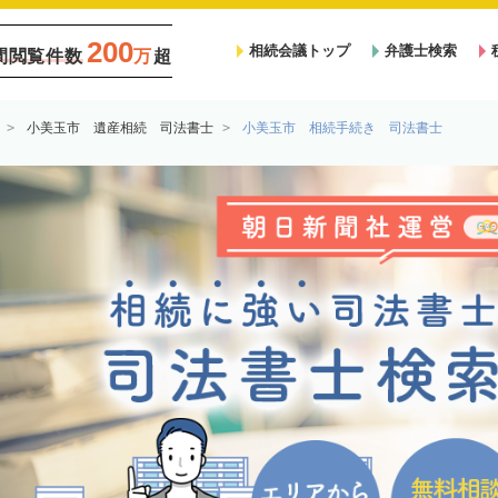
200
相続会議トップ
弁護士検索
間閲覧件数
万
超
小美玉市 遺産相続 司法書士
小美玉市 相続手続き 司法書士