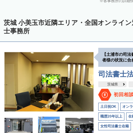
各事務所の詳細
茨城 小美玉市近隣エリア・全国オンライ
士事務所
【土浦市の司法
者様の状況に合
司法書士
茨城県
初回相
土日祝OK
オンラ
職歴20年以上
在
女性司法書士在籍