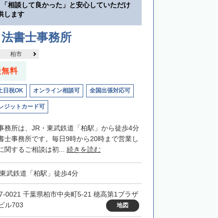
】「相談して良かった」と安心していただけ
供します
司法書士事務所
柏市
談無料
土日祝OK
オンライン相談可
全国出張対応可
レジットカード可
事務所は、JR・東武鉄道「柏駅」から徒歩4分
書士事務所です。毎日9時から20時まで営業し
関するご相談は初...
続きを読む
・東武鉄道「柏駅」徒歩4分
7-0021 千葉県柏市中央町5-21 穂高第1ブラザ
ビル703
地図