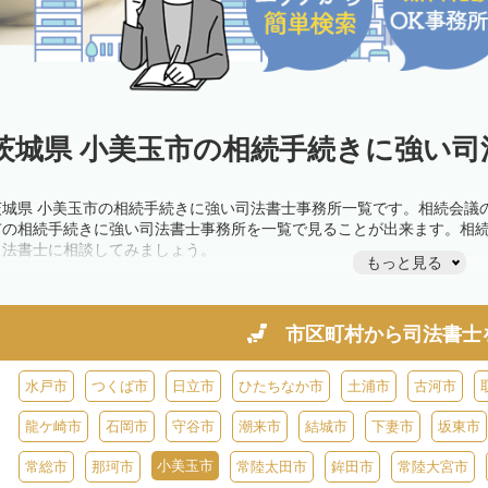
茨城県 小美玉市の相続手続きに強い司
茨城県 小美玉市の相続手続きに強い司法書士事務所一覧です。相続会議
市の相続手続きに強い司法書士事務所を一覧で見ることが出来ます。相
司法書士に相談してみましょう。
もっと見る
市区町村から
司法書士
水戸市
つくば市
日立市
ひたちなか市
土浦市
古河市
龍ケ崎市
石岡市
守谷市
潮来市
結城市
下妻市
坂東市
小美玉市
常総市
那珂市
常陸太田市
鉾田市
常陸大宮市