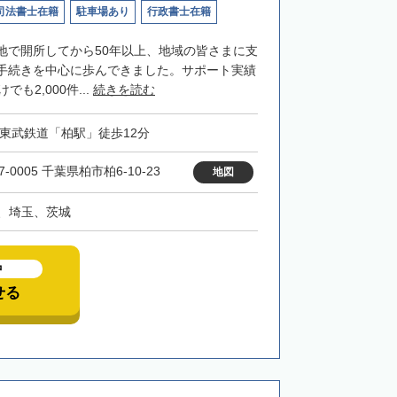
司法書士在籍
駐車場あり
行政書士在籍
地で開所してから50年以上、地域の皆さまに支
手続きを中心に歩んできました。サポート実績
も2,000件...
続きを読む
・東武鉄道「柏駅」徒歩12分
7-0005 千葉県柏市柏6-10-23
地図
、埼玉、茨城
中
せる