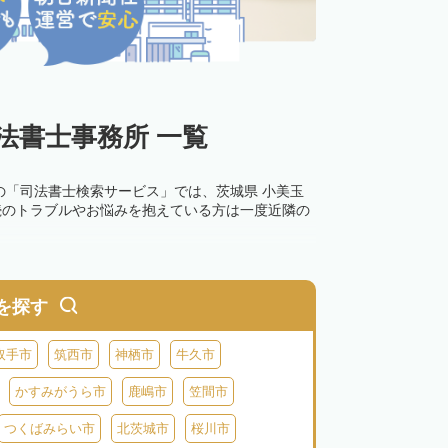
法書士事務所 一覧
の「司法書士検索サービス」では、茨城県 小美玉
続のトラブルやお悩みを抱えている方は一度近隣の
を探す
取手市
筑西市
神栖市
牛久市
かすみがうら市
鹿嶋市
笠間市
つくばみらい市
北茨城市
桜川市