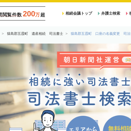
200
相続会議トップ
弁護士検索
間閲覧件数
万
超
猿島郡五霞町 遺産相続 司法書士
猿島郡五霞町 口座の名義変更 司法