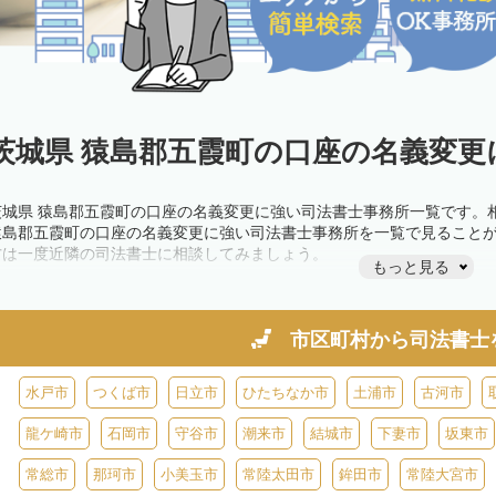
茨城県 猿島郡五霞町の口座の名義変更
茨城県 猿島郡五霞町の口座の名義変更に強い司法書士事務所一覧です。
猿島郡五霞町の口座の名義変更に強い司法書士事務所を一覧で見ること
方は一度近隣の司法書士に相談してみましょう。
もっと見る
市区町村から
司法書士
水戸市
つくば市
日立市
ひたちなか市
土浦市
古河市
龍ケ崎市
石岡市
守谷市
潮来市
結城市
下妻市
坂東市
常総市
那珂市
小美玉市
常陸太田市
鉾田市
常陸大宮市