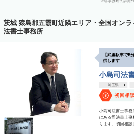
各事務所の詳細
茨城 猿島郡五霞町近隣エリア・全国オン
法書士事務所
【武里駅車で5
供します
小島司法
埼玉県
初回相
小島司法書士事務
にある司法書士事
ります。初回相談に