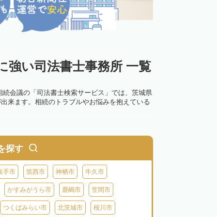
に強い司法書士事務所 一覧
相続会議の「司法書士検索サービス」では、茨城県
が出来ます。相続のトラブルやお悩みを抱えている
を探す
取手市
筑西市
神栖市
牛久市
かすみがうら市
鹿嶋市
笠間市
つくばみらい市
北茨城市
桜川市