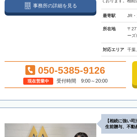
ております。相続に
事務所の詳細を見る
最寄駅
JR
所在地
〒27
ーズ
対応エリア
千葉
050-5385-9126
受付時間 9:00～20:00
現在営業中
【相続に強い司
生前贈与、不動