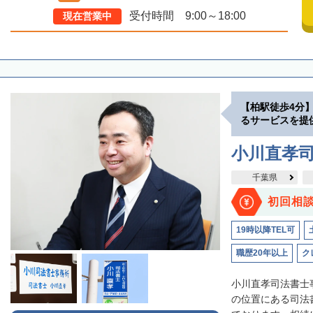
受付時間 9:00～18:00
現在営業中
【柏駅徒歩4分
るサービスを提
小川直孝
千葉県
初回相
19時以降TEL可
職歴20年以上
ク
小川直孝司法書士
の位置にある司法