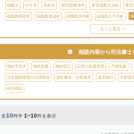
稲敷市
行方市
高萩市
那珂郡東海村
東茨城郡大洗町
東茨
猿
稲敷郡阿見町
稲敷郡美浦村
稲敷郡河内町
結城郡八千代町
久慈郡大子町
もっと見る
相談内容から
司法書士
相続手続き
相続放棄
相続登記
口座の名義変更
戸籍収集
法定相続情報の代理取得
成年後見・任意後見
遺言執行
不動産
終活相談
10
1~10
全
件中
件を表示