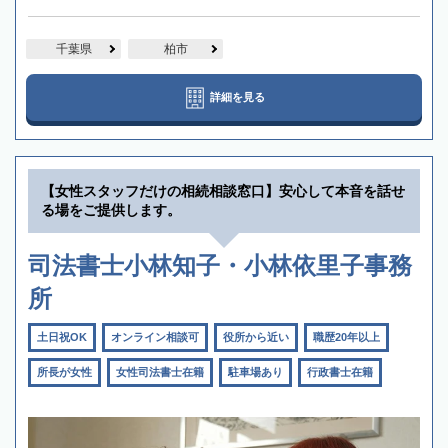
千葉県
柏市
詳細を見る
【女性スタッフだけの相続相談窓口】安心して本音を話せ
る場をご提供します。
司法書士小林知子・小林依里子事務
所
土日祝OK
オンライン相談可
役所から近い
職歴20年以上
所長が女性
女性司法書士在籍
駐車場あり
行政書士在籍