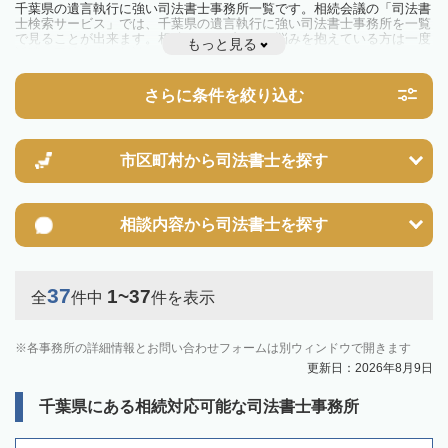
千葉県の遺言執行に強い司法書士事務所一覧です。相続会議の「司法書
士検索サービス」では、千葉県の遺言執行に強い司法書士事務所を一覧
で見ることが出来ます。相続のトラブルやお悩みを抱えている方は一度
もっと見る
近隣の司法書士に相談してみましょう。
さらに条件を絞り込む
市区町村から
司法書士を探す
相談内容から
司法書士を探す
37
1~37
全
件中
件を表示
各事務所の詳細情報とお問い合わせフォームは別ウィンドウで開きます
更新日：2026年8月9日
千葉県にある相続対応可能な司法書士事務所