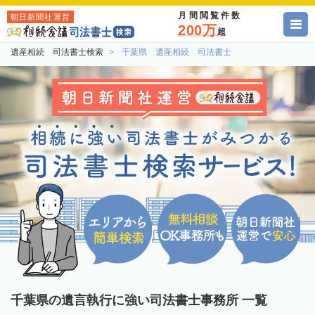
月間閲覧件数
朝日新聞社運営
200万
超
遺産相続 司法書士検索
千葉県 遺産相続 司法書士
千葉県の遺言執行に強い司法書士事務所 一覧