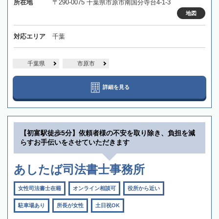
所在地
〒290-0075 千葉県市原市南国分寺台4-1-3
地図
対応エリア
千葉
千葉県
市原市
詳細を見る
【初富駅徒歩5分】依頼者様の不安を取り除き、負担を減
らすお手伝いをさせていただきます
あしたば司法書士事務所
女性司法書士在籍
オンライン相談可
役所から近い
駐車場あり
所長が女性
土日祝OK