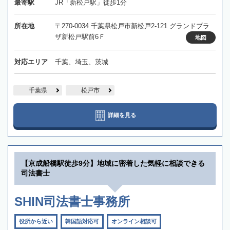
最寄駅
JR「新松戸駅」徒歩1分
所在地
〒270-0034 千葉県松戸市新松戸2-121 グランドプラ
ザ新松戸駅前6Ｆ
地図
対応エリア
千葉、埼玉、茨城
千葉県
松戸市
詳細を見る
【京成船橋駅徒歩9分】地域に密着した気軽に相談できる
司法書士
SHIN司法書士事務所
役所から近い
韓国語対応可
オンライン相談可