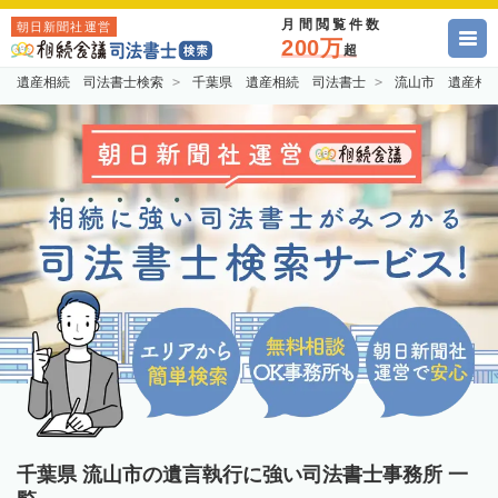
月間閲覧件数
朝日新聞社運営
200万
超
遺産相続 司法書士検索
千葉県 遺産相続 司法書士
流山市 遺産相
千葉県 流山市の遺言執行に強い司法書士事務所 一