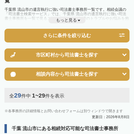
覧
千葉県 流山市の遺言執行に強い司法書士事務所一覧です。相続会議の
「司法書士検索サービス」では、千葉県 流山市の遺言執行に強い司法
書士事務所を一覧で見ることが出来ます。相続のトラブルやお悩みを抱
もっと見る
えている方は一度近隣の司法書士に相談してみましょう。
さらに条件を絞り込む
市区町村から
司法書士を探す
相談内容から
司法書士を探す
29
1~29
全
件中
件を表示
各事務所の詳細情報とお問い合わせフォームは別ウィンドウで開きます
更新日：2026年8月8日
千葉 流山市にある相続対応可能な司法書士事務所