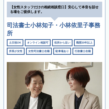
【女性スタッフだけの相続相談窓口】安心して本音を話せ
る場をご提供します。
司法書士小林知子・小林依里子事務
所
土日祝OK
オンライン相談可
役所から近い
職歴20年以上
所長が女性
女性司法書士在籍
駐車場あり
行政書士在籍