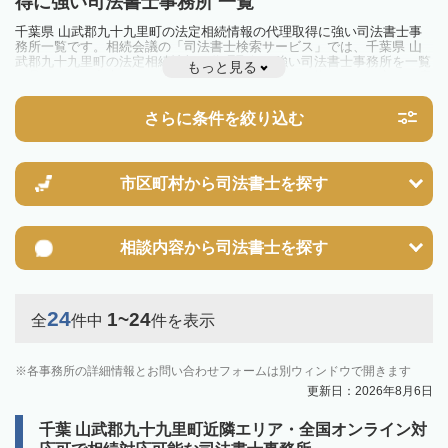
得に強い司法書士事務所 一覧
千葉県 山武郡九十九里町の法定相続情報の代理取得に強い司法書士事
務所一覧です。相続会議の「司法書士検索サービス」では、千葉県 山
武郡九十九里町の法定相続情報の代理取得に強い司法書士事務所を一覧
もっと見る
で見ることが出来ます。相続のトラブルやお悩みを抱えている方は一度
近隣の司法書士に相談してみましょう。
さらに条件を絞り込む
市区町村から
司法書士を探す
相談内容から
司法書士を探す
24
1~24
全
件中
件を表示
各事務所の詳細情報とお問い合わせフォームは別ウィンドウで開きます
更新日：2026年8月6日
千葉 山武郡九十九里町近隣エリア・全国オンライン対