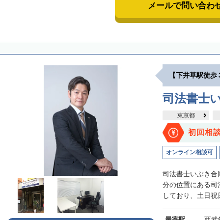
メールで問い合わ
【下井草駅徒歩
司法書士
東京都
初回相
オンライン相談可
司法書士いぶき合
分の位置にある司
しており、土日祝日
最寄駅
西武