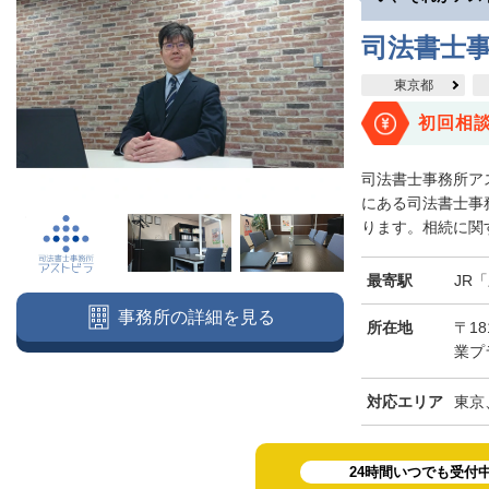
司法書士
東京都
初回相
司法書士事務所ア
にある司法書士事
ります。相続に関す
最寄駅
JR
事務所の詳細を見る
所在地
〒18
業プラ
対応エリア
東京
24時間いつでも受付