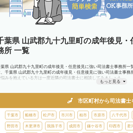
千葉県 山武郡九十九里町の成年後見・
務所 一覧
千葉県 山武郡九十九里町の成年後見・任意後見に強い司法書士事務所一
は、千葉県 山武郡九十九里町の成年後見・任意後見に強い司法書士事務
お悩みを抱えている方は一度近隣の司法書士に相談してみましょう。
もっと見る
市区町村から
司法書士
千葉市
船橋市
松戸市
市川市
柏市
市原市
八千代市
野田市
木更津市
我孫子市
成田市
鎌ケ谷市
印西市
君