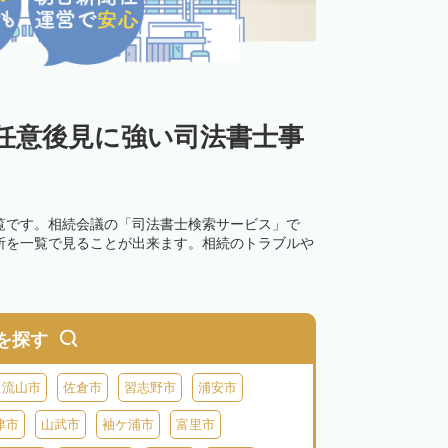
任意後見に強い司法書士事
覧です。相続会議の「司法書士検索サービス」で
所を一覧で見ることが出来ます。相続のトラブルや
を探す
流山市
佐倉市
習志野市
浦安市
津市
山武市
袖ケ浦市
富里市