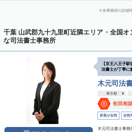
各事務所の詳細
千葉 山武郡九十九里町近隣エリア・全国オ
な司法書士事務所
【京王八王子駅
法書士が丁寧に
木元司法
東京都
初回相
所長が女性
女性
木元司法書士事務