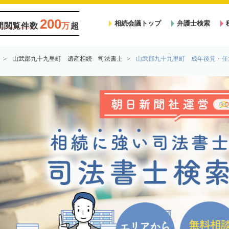
200
相続会議トップ
弁護士検索
間閲覧件数
万
超
山武郡九十九里町 遺産相続 司法書士
山武郡九十九里町 成年後見・任