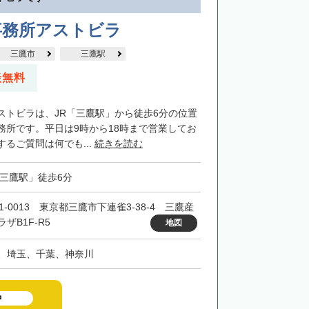
事務所アストビラ
三鷹市
三鷹駅
談無料
ストビラは、JR「三鷹駅」から徒歩6分の位置
務所です。平日は9時から18時まで営業してお
るご質問は何でも...
続きを読む
「三鷹駅」徒歩6分
1-0013 東京都三鷹市下連雀3-38-4 三鷹産
ザB1F-R5
地図
、埼玉、千葉、神奈川
中