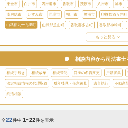
東金市
白井市
四街道市
香取市
茂原市
八街市
旭市
南房総市
いすみ市
匝瑳市
鴨川市
勝浦市
印旛郡酒々井町
山武郡九十九里町
山武郡芝山町
香取郡多古町
香取郡神崎町
長生郡一宮町
長生郡白子町
長生郡長南町
長生郡睦沢町
長
もっと見る
安房郡鋸南町
相談内容から
司法書士
相続手続き
相続放棄
相続登記
口座の名義変更
戸籍収集
法定相続情報の代理取得
成年後見・任意後見
遺言執行
不動産
終活相談
22
1~22
全
件中
件を表示