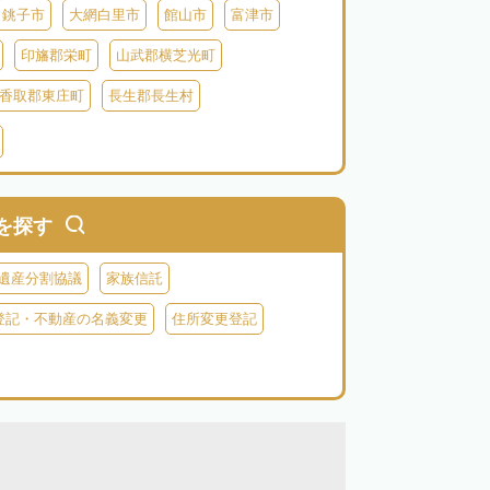
銚子市
大網白里市
館山市
富津市
印旛郡栄町
山武郡横芝光町
香取郡東庄町
長生郡長生村
生郡長柄町
夷隅郡大多喜町
夷隅郡御宿町
を探す
遺産分割協議
家族信託
登記・不動産の名義変更
住所変更登記