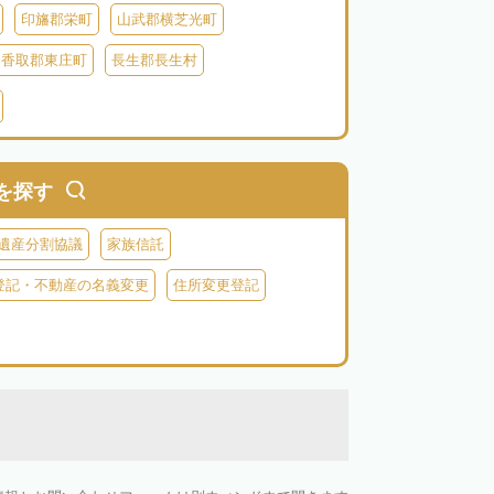
印旛郡栄町
山武郡横芝光町
香取郡東庄町
長生郡長生村
生郡長柄町
夷隅郡大多喜町
夷隅郡御宿町
を探す
遺産分割協議
家族信託
登記・不動産の名義変更
住所変更登記