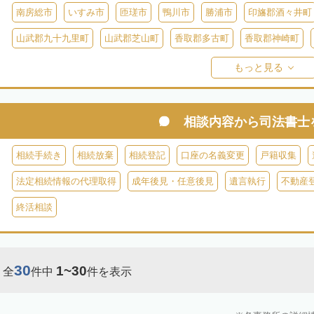
南房総市
いすみ市
匝瑳市
鴨川市
勝浦市
印旛郡酒々井町
山武郡九十九里町
山武郡芝山町
香取郡多古町
香取郡神崎町
長生郡一宮町
長生郡白子町
長生郡長南町
長生郡睦沢町
長
もっと見る
安房郡鋸南町
相談内容から
司法書士
相続手続き
相続放棄
相続登記
口座の名義変更
戸籍収集
法定相続情報の代理取得
成年後見・任意後見
遺言執行
不動産
終活相談
30
1~30
全
件中
件を表示