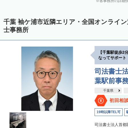
各事務所の詳細
千葉 袖ケ浦市近隣エリア・全国オンライ
士事務所
【千葉駅徒歩2
なってサポート
司法書士法
葉駅前事
千葉県
初回相
19時以降TEL可
司法書士法人首都