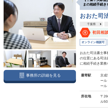
まの相続手続き
おおた司
千葉県
初回相
オンライン相談可
おおた司法書士事
の位置にある司法
に相続手続き業務を
最寄駅
京成
事務所の詳細を見る
ール
ール
所在地
〒26
ル50