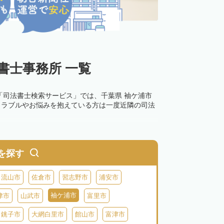
書士事務所 一覧
「司法書士検索サービス」では、千葉県 袖ケ浦市
トラブルやお悩みを抱えている方は一度近隣の司法
を探す
流山市
佐倉市
習志野市
浦安市
袖ケ浦市
津市
山武市
富里市
銚子市
大網白里市
館山市
富津市