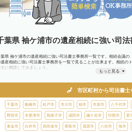
千葉県 袖ケ浦市の遺産相続に強い司法
千葉県 袖ケ浦市の遺産相続に強い司法書士事務所一覧です。相続会議の
の遺産相続に強い司法書士事務所を一覧で見ることが出来ます。相続の
書士に相談してみましょう。
もっと見る
市区町村から
司法書士
千葉市
船橋市
松戸市
市川市
柏市
市原市
八千代市
野田市
木更津市
我孫子市
成田市
鎌ケ谷市
印西市
君
東金市
白井市
四街道市
香取市
茂原市
八街市
旭市