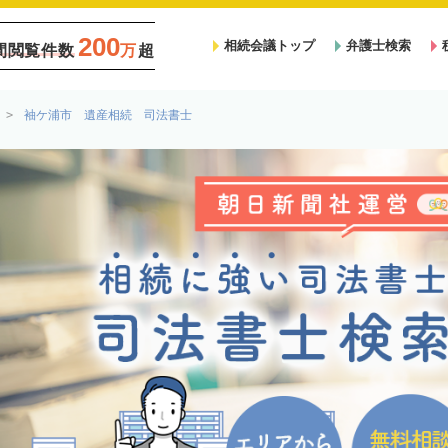
200
相続会議トップ
弁護士検索
間閲覧件数
万
超
袖ケ浦市 遺産相続 司法書士