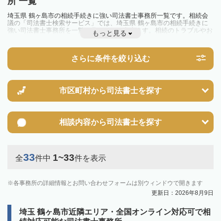
所 一覧
埼玉県 鶴ヶ島市の相続手続きに強い司法書士事務所一覧です。相続会
議の「司法書士検索サービス」では、埼玉県 鶴ヶ島市の相続手続きに
強い司法書士事務所を一覧で見ることが出来ます。相続のトラブルやお
もっと見る
悩みを抱えている方は一度近隣の司法書士に相談してみましょう。
さらに条件を絞り込む
市区町村から
司法書士を探す
相談内容から
司法書士を探す
33
1~33
全
件中
件を表示
各事務所の詳細情報とお問い合わせフォームは別ウィンドウで開きます
更新日：2026年8月9日
埼玉 鶴ヶ島市近隣エリア・全国オンライン対応可で相