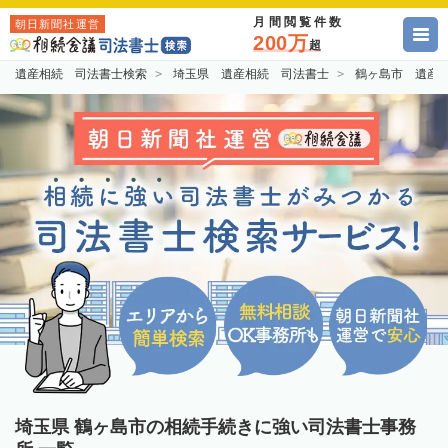
月間閲覧件数
朝日新聞社運営
200万
超
遺産相続 司法書士検索
埼玉県 遺産相続 司法書士
鶴ヶ島市 遺産
埼玉県 鶴ヶ島市の相続手続きに強い司法書士事務