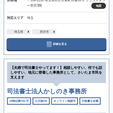
所在地
〒359-1116 埼玉県所沢市東町12番10号 ブランズタワ
ー所沢3階
地図
対応エリア
埼玉
埼玉県
所沢市
詳細を見る
【夫婦で司法書士やってます！】相談しやすい、何でも話
しやすい、地元に密着した事務所として、さいたま市民を
支えます
司法書士法人かしのき事務所
19時以降TEL可
土日祝OK
オンライン相談可
行政書士在籍