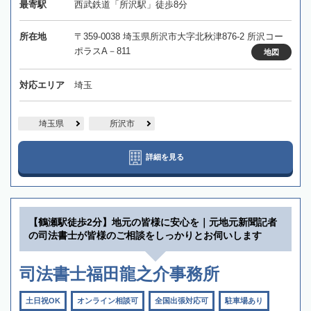
最寄駅
西武鉄道「所沢駅」徒歩8分
所在地
〒359-0038 埼玉県所沢市大字北秋津876-2 所沢コー
ポラスA－811
地図
対応エリア
埼玉
埼玉県
所沢市
詳細を見る
【鶴瀬駅徒歩2分】地元の皆様に安心を｜元地元新聞記者
の司法書士が皆様のご相談をしっかりとお伺いします
司法書士福田龍之介事務所
土日祝OK
オンライン相談可
全国出張対応可
駐車場あり