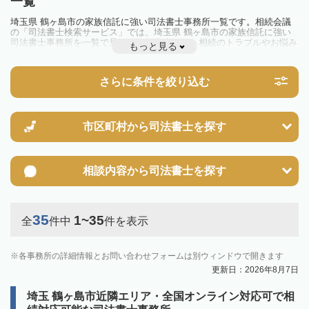
一覧
埼玉県 鶴ヶ島市の家族信託に強い司法書士事務所一覧です。相続会議
の「司法書士検索サービス」では、埼玉県 鶴ヶ島市の家族信託に強い
司法書士事務所を一覧で見ることが出来ます。相続のトラブルやお悩み
もっと見る
を抱えている方は一度近隣の司法書士に相談してみましょう。
さらに条件を絞り込む
市区町村から
司法書士を探す
相談内容から
司法書士を探す
35
1~35
全
件中
件を表示
各事務所の詳細情報とお問い合わせフォームは別ウィンドウで開きます
更新日：2026年8月7日
埼玉 鶴ヶ島市近隣エリア・全国オンライン対応可で相