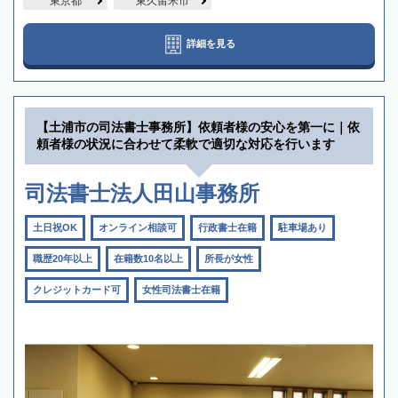
東京都
東久留米市
詳細を見る
【土浦市の司法書士事務所】依頼者様の安心を第一に｜依
頼者様の状況に合わせて柔軟で適切な対応を行います
司法書士法人田山事務所
土日祝OK
オンライン相談可
行政書士在籍
駐車場あり
職歴20年以上
在籍数10名以上
所長が女性
クレジットカード可
女性司法書士在籍