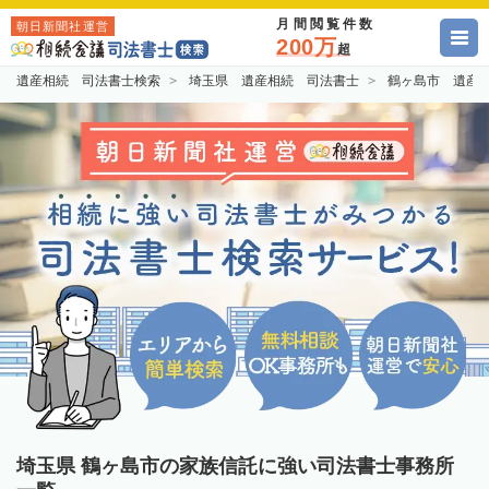
月間閲覧件数
朝日新聞社運営
200万
超
遺産相続 司法書士検索
埼玉県 遺産相続 司法書士
鶴ヶ島市 遺産
埼玉県 鶴ヶ島市の家族信託に強い司法書士事務所