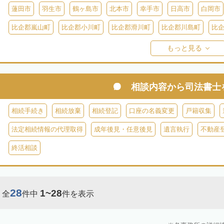
蓮田市
羽生市
鶴ヶ島市
北本市
幸手市
日高市
白岡市
比企郡嵐山町
比企郡小川町
比企郡滑川町
比企郡川島町
比
入間郡毛呂山町
比企郡ときがわ町
入間郡三芳町
入間郡越生町
もっと見る
児玉郡上里町
児玉郡神川町
児玉郡美里町
大里郡寄居町
秩
秩父郡長瀞町
秩父郡東秩父村
相談内容から
司法書士
相続手続き
相続放棄
相続登記
口座の名義変更
戸籍収集
法定相続情報の代理取得
成年後見・任意後見
遺言執行
不動産
終活相談
28
1~28
全
件中
件を表示