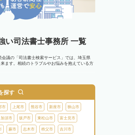
強い司法書士事務所 一覧
続会議の「司法書士検索サービス」では、埼玉県
出来ます。相続のトラブルやお悩みを抱えている方
を探す
部市
上尾市
熊谷市
新座市
狭山市
加須市
坂戸市
東松山市
富士見市
市
蕨市
志木市
秩父市
吉川市