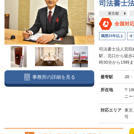
司法書士
東京都
全国対
職歴20年以上
オ
司法書士法人宮田
駅」北口から徒歩
時30分から19時
最寄駅
JR
事務所の詳細を見る
所在地
〒18
ニー
対応エリア
東京
可