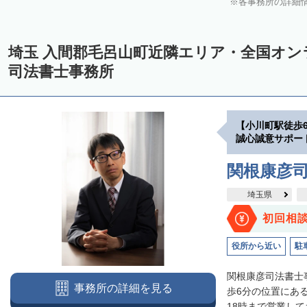
各事務所の詳細
埼玉 入間郡毛呂山町近隣エリア・全国オ
司法書士事務所
【小川町駅徒歩
誠心誠意サポー
関根康彦
埼玉県
初回相
役所から近い
駐
関根康彦司法書士
事務所の詳細を見る
歩6分の位置にあ
18時まで営業して