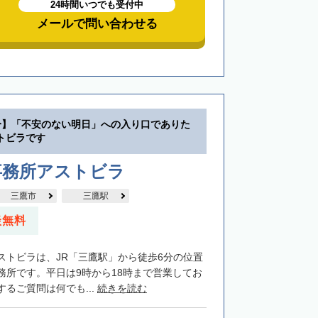
24時間いつでも受付中
メールで問い合わせる
分】「不安のない明日」への入り口でありた
トビラです
事務所アストビラ
三鷹市
三鷹駅
談無料
ストビラは、JR「三鷹駅」から徒歩6分の位置
務所です。平日は9時から18時まで営業してお
るご質問は何でも...
続きを読む