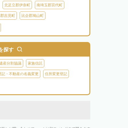
北足立郡伊奈町
南埼玉郡宮代町
企郡吉見町
比企郡鳩山町
北葛飾郡杉戸町
北葛飾郡松伏町
父郡小鹿野町
秩父郡皆野町
秩父郡横瀬町
を探す
遺産分割協議
家族信託
登記・不動産の名義変更
住所変更登記