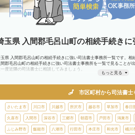
埼玉県 入間郡毛呂山町の相続手続きに
埼玉県 入間郡毛呂山町の相続手続きに強い司法書士事務所一覧です。相
入間郡毛呂山町の相続手続きに強い司法書士事務所を一覧で見ることが
は一度近隣の司法書士に相談してみましょう。
もっと見る
市区町村から
司法書士
さいたま市
川口市
川越市
所沢市
越谷市
草加市
春日
久喜市
入間市
深谷市
三郷市
朝霞市
戸田市
鴻巣市
ふじみ野市
飯能市
八潮市
行田市
本庄市
和光市
桶川