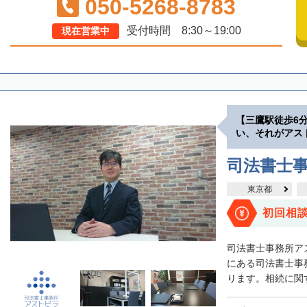
050-5268-8783
受付時間 8:30～19:00
現在営業中
【三鷹駅徒歩6
い、それがアス
司法書士
東京都
初回相
司法書士事務所ア
にある司法書士事
ります。相続に関す