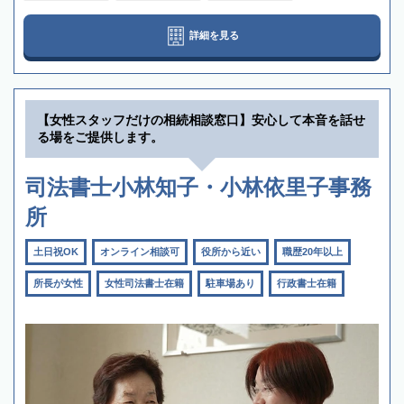
詳細を見る
【女性スタッフだけの相続相談窓口】安心して本音を話せ
る場をご提供します。
司法書士小林知子・小林依里子事務
所
土日祝OK
オンライン相談可
役所から近い
職歴20年以上
所長が女性
女性司法書士在籍
駐車場あり
行政書士在籍