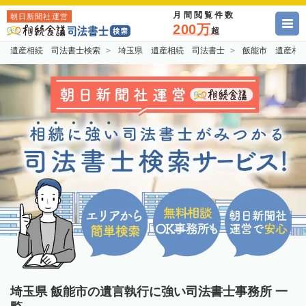
月間閲覧件数
朝日新聞社運営
200万
超
遺産相続 司法書士検索
埼玉県 遺産相続 司法書士
飯能市 遺産相
埼玉県 飯能市の遺言執行に強い司法書士事務所 一