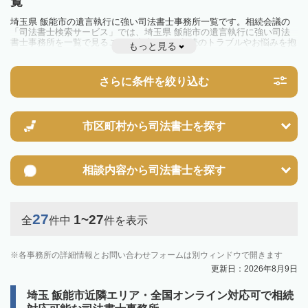
覧
埼玉県 飯能市の遺言執行に強い司法書士事務所一覧です。相続会議の
「司法書士検索サービス」では、埼玉県 飯能市の遺言執行に強い司法
書士事務所を一覧で見ることが出来ます。相続のトラブルやお悩みを抱
もっと見る
えている方は一度近隣の司法書士に相談してみましょう。
さらに条件を絞り込む
市区町村から
司法書士を探す
相談内容から
司法書士を探す
27
1~27
全
件中
件を表示
各事務所の詳細情報とお問い合わせフォームは別ウィンドウで開きます
更新日：2026年8月9日
埼玉 飯能市近隣エリア・全国オンライン対応可で相続