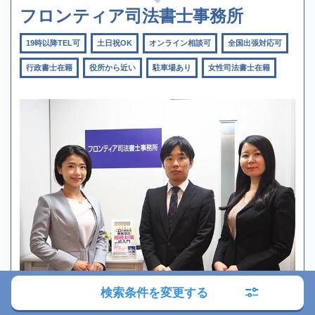
フロンティア司法書士事務所
19時以降TEL可
土日祝OK
オンライン相談可
全国出張対応可
行政書士在籍
役所から近い
駐車場あり
女性司法書士在籍
検索条件を変更する