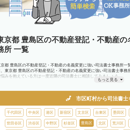
東京都 豊島区の不動産登記・不動産の
務所 一覧
東京都 豊島区の不動産登記・不動産の名義変更に強い司法書士事務所一
は、東京都 豊島区の不動産登記・不動産の名義変更に強い司法書士事務
お悩みを抱えている方は一度近隣の司法書士に相談してみましょう。
もっと見る
市区町村から
司法書士
千代田区
中央区
港区
新宿区
文京区
台東区
墨田区
豊島区
世田谷区
渋谷区
中野区
杉並区
北区
荒川区