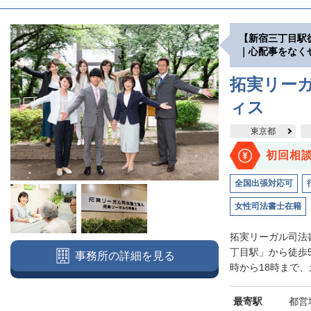
【新宿三丁目駅
｜心配事をなく
拓実リーガ
ィス
東京都
初回相
全国出張対応可
女性司法書士在籍
拓実リーガル司法
丁目駅」から徒歩
事務所の詳細を見る
時から18時まで、
最寄駅
都営