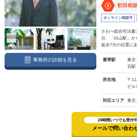
初回相
オンライン相談可
さわべ総合司法書
分、「白山駅」か
徒歩7分の位置にあ
最寄駅
東京
事務所の詳細を見る
石駅
所在地
〒11
ビル
対応エリア
東京
24時間いつでも受付
メールで問い合わ