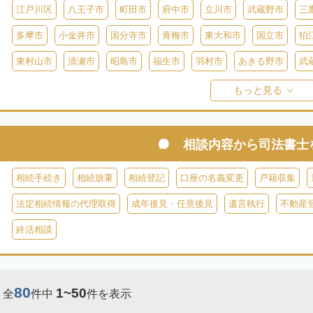
江戸川区
八王子市
町田市
府中市
立川市
武蔵野市
三
多摩市
小金井市
国分寺市
青梅市
東大和市
国立市
狛
東村山市
清瀬市
昭島市
福生市
羽村市
あきる野市
武
西多摩郡日の出町
西多摩郡奥多摩町
西多摩郡檜原村
伊豆大島
もっと見る
御蔵島
八丈島
青ヶ島
小笠原村
相談内容から
司法書士
相続手続き
相続放棄
相続登記
口座の名義変更
戸籍収集
法定相続情報の代理取得
成年後見・任意後見
遺言執行
不動産
終活相談
80
1~50
全
件中
件を表示