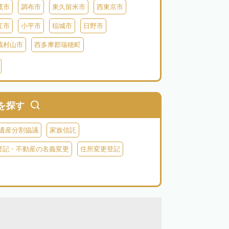
鷹市
調布市
東久留米市
西東京市
江市
小平市
稲城市
日野市
蔵村山市
西多摩郡瑞穂町
利島
新島
式根島
神津島
三宅島
を探す
遺産分割協議
家族信託
登記・不動産の名義変更
住所変更登記