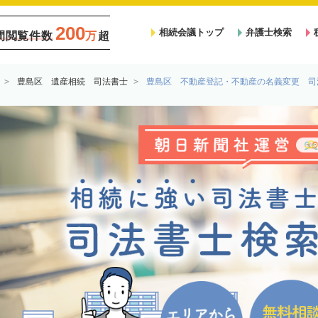
200
相続会議トップ
弁護士検索
間閲覧件数
万
超
豊島区 遺産相続 司法書士
豊島区 不動産登記・不動産の名義変更 司