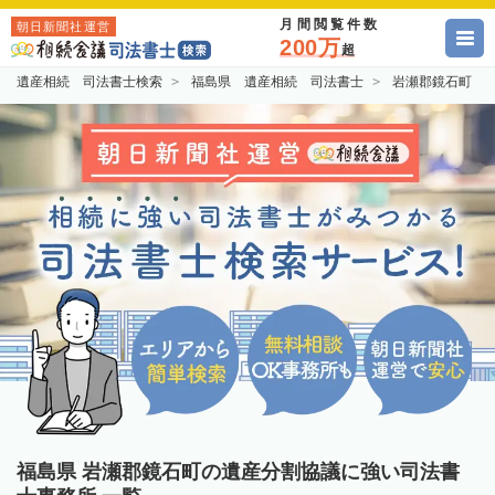
月間閲覧件数
朝日新聞社運営
200万
超
遺産相続 司法書士検索
福島県 遺産相続 司法書士
岩瀬郡鏡石町 
福島県 岩瀬郡鏡石町の遺産分割協議に強い司法書