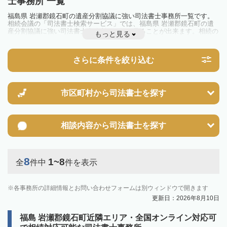
士事務所 一覧
福島県 岩瀬郡鏡石町の遺産分割協議に強い司法書士事務所一覧です。
相続会議の「司法書士検索サービス」では、福島県 岩瀬郡鏡石町の遺
産分割協議に強い司法書士事務所を一覧で見ることが出来ます。相続の
もっと見る
トラブルやお悩みを抱えている方は一度近隣の司法書士に相談してみま
しょう。
さらに条件を絞り込む
市区町村から
司法書士を探す
相談内容から
司法書士を探す
8
1~8
全
件中
件を表示
各事務所の詳細情報とお問い合わせフォームは別ウィンドウで開きます
更新日：2026年8月10日
福島 岩瀬郡鏡石町近隣エリア・全国オンライン対応可