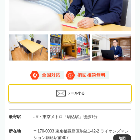
全国対応
初回相談無料
メールする
最寄駅
JR・東京メトロ「駒込駅」徒歩1分
所在地
〒170-0003 東京都豊島区駒込1-42-2 ライオンズマン
ション駒込駅前407
地図