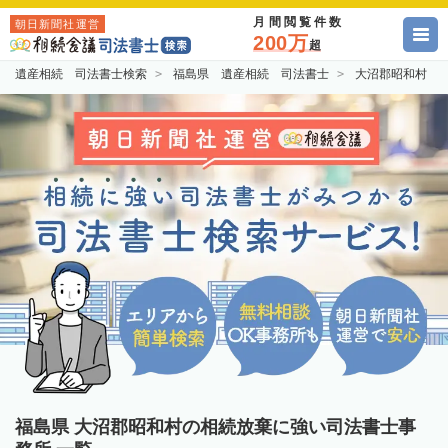
月間閲覧件数
朝日新聞社運営
200万
超
遺産相続 司法書士検索
福島県 遺産相続 司法書士
大沼郡昭和村 
福島県 大沼郡昭和村の相続放棄に強い司法書士事