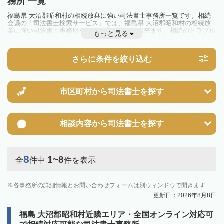
務所 一覧
福島県 大沼郡昭和村の相続放棄に強い司法書士事務所一覧です。相続
会議の「司法書士検索サービス」では、福島県 大沼郡昭和村の相続放
棄に強い司法書士事務所を一覧で見ることが出来ます。相続のトラブル
もっと見る
やお悩みを抱えている方は一度近隣の司法書士に相談してみましょう。
さらに条件を絞り込む
市区町村から
司法書士を探す
相談内容から
司法書士を探す
8
1~8
全
件中
件を表示
各事務所の詳細情報とお問い合わせフォームは別ウィンドウで開きます
更新日：2026年8月8日
福島 大沼郡昭和村近隣エリア・全国オンライン対応可