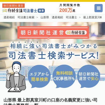
月間閲覧件数
朝日新聞社運営
200万
超
遺産相続 司法書士検索
山形県 遺産相続 司法書士
最上郡真室川町
山形県 最上郡真室川町の口座の名義変更に強い司