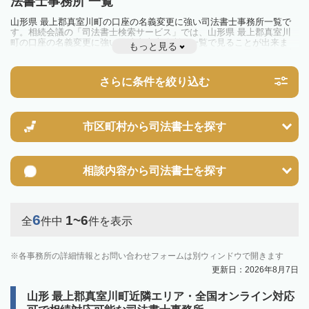
法書士事務所 一覧
山形県 最上郡真室川町の口座の名義変更に強い司法書士事務所一覧で
す。相続会議の「司法書士検索サービス」では、山形県 最上郡真室川
町の口座の名義変更に強い司法書士事務所を一覧で見ることが出来ま
もっと見る
す。相続のトラブルやお悩みを抱えている方は一度近隣の司法書士に相
談してみましょう。
さらに条件を絞り込む
市区町村から
司法書士を探す
相談内容から
司法書士を探す
6
1~6
全
件中
件を表示
各事務所の詳細情報とお問い合わせフォームは別ウィンドウで開きます
更新日：2026年8月7日
山形 最上郡真室川町近隣エリア・全国オンライン対応