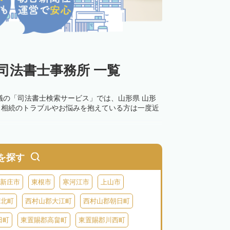
司法書士事務所 一覧
議の「司法書士検索サービス」では、山形県 山形
。相続のトラブルやお悩みを抱えている方は一度近
を探す
新庄市
東根市
寒河江市
上山市
河北町
西村山郡大江町
西村山郡朝日町
田町
東置賜郡高畠町
東置賜郡川西町