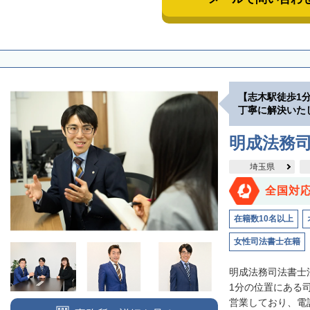
【志木駅徒歩1
丁寧に解決いた
明成法務司
埼玉県
全国対
在籍数10名以上
女性司法書士在籍
明成法務司法書士
1分の位置にある
営業しており、電話