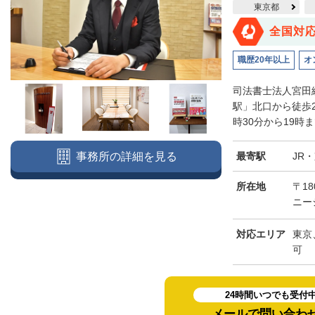
東京都
全国対
職歴20年以上
オ
司法書士法人宮田
駅」北口から徒歩
時30分から19時
最寄駅
JR
事務所の詳細を見る
所在地
〒18
ニー
対応エリア
東京
可
24時間いつでも受付
メールで問い合わ