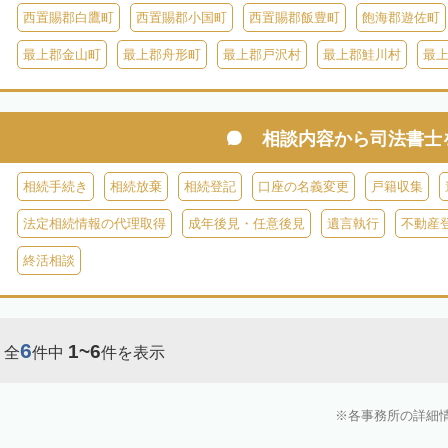
西置賜郡白鷹町
西置賜郡小国町
西置賜郡飯豊町
飽海郡遊佐町
最上郡金山町
最上郡舟形町
最上郡戸沢村
最上郡鮭川村
最
相談内容から
司法書士
相続手続き
相続放棄
相続登記
口座の名義変更
戸籍収集
法定相続情報の代理取得
成年後見・任意後見
遺言執行
不動産
終活相談
6
1~6
全
件中
件を表示
各事務所の詳細