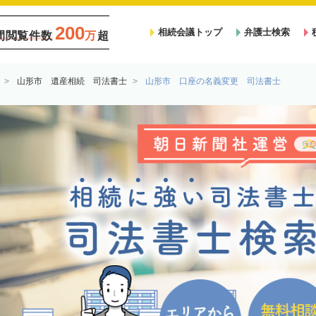
200
相続会議トップ
弁護士検索
間閲覧件数
万
超
山形市 遺産相続 司法書士
山形市 口座の名義変更 司法書士