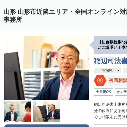
山形 山形市近隣エリア・全国オンライン
事務所
【仙台駅徒歩5
いご説明と丁寧
稲辺司法
宮城県
初回相
土日祝OK
オンラ
稲辺司法書士事務
分の位置にある司
でご相談をお受けし