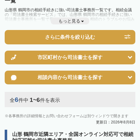
一覧
山形県 鶴岡市の相続手続きに強い司法書士事務所一覧です。相続会議
の「司法書士検索サービス」では、山形県 鶴岡市の相続手続きに強い
司法書士事務所を一覧で見ることが出来ます。相続のトラブルやお悩み
もっと見る
を抱えている方は一度近隣の司法書士に相談してみましょう。
さらに条件を絞り込む
市区町村から
司法書士を探す
相談内容から
司法書士を探す
6
1~6
全
件中
件を表示
各事務所の詳細情報とお問い合わせフォームは別ウィンドウで開きます
更新日：2026年8月8日
山形 鶴岡市近隣エリア・全国オンライン対応可で相続