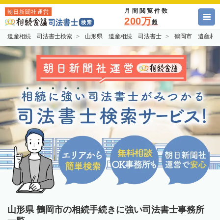
月間閲覧件数
朝日新聞社運営
200万
超
遺産相続 司法書士検索
山形県 遺産相続 司法書士
鶴岡市 遺産相
山形県 鶴岡市の相続手続きに強い司法書士事務所