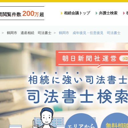
200
相続会議トップ
弁護士検索
間閲覧件数
万
超
鶴岡市 遺産相続 司法書士
鶴岡市 成年後見・任意後見 司法書士