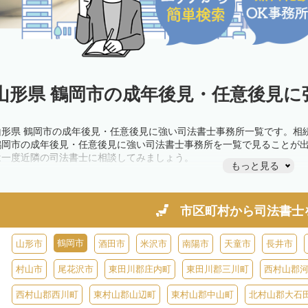
山形県 鶴岡市の成年後見・任意後見に
山形県 鶴岡市の成年後見・任意後見に強い司法書士事務所一覧です。相
鶴岡市の成年後見・任意後見に強い司法書士事務所を一覧で見ることが
は一度近隣の司法書士に相談してみましょう。
もっと見る
市区町村から
司法書士
鶴岡市
山形市
酒田市
米沢市
南陽市
天童市
長井市
村山市
尾花沢市
東田川郡庄内町
東田川郡三川町
西村山郡
西村山郡西川町
東村山郡山辺町
東村山郡中山町
北村山郡大石