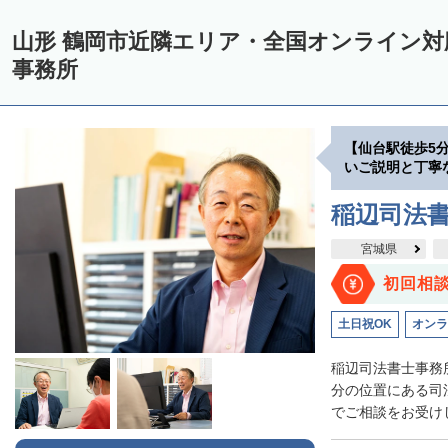
山形 鶴岡市近隣エリア・全国オンライン
事務所
【仙台駅徒歩5
いご説明と丁寧
稲辺司法
宮城県
初回相
土日祝OK
オンラ
稲辺司法書士事務
分の位置にある司
でご相談をお受けし