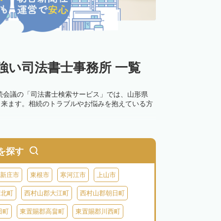
強い司法書士事務所 一覧
続会議の「司法書士検索サービス」では、山形県
出来ます。相続のトラブルやお悩みを抱えている方
を探す
新庄市
東根市
寒河江市
上山市
河北町
西村山郡大江町
西村山郡朝日町
田町
東置賜郡高畠町
東置賜郡川西町