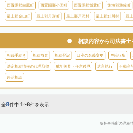
西置賜郡白鷹町
西置賜郡小国町
西置賜郡飯豊町
飽海郡遊佐町
最上郡金山町
最上郡舟形町
最上郡戸沢村
最上郡鮭川村
最
相談内容から
司法書士
相続手続き
相続放棄
相続登記
口座の名義変更
戸籍収集
法定相続情報の代理取得
成年後見・任意後見
遺言執行
不動産
終活相談
8
1~8
全
件中
件を表示
各事務所の詳細