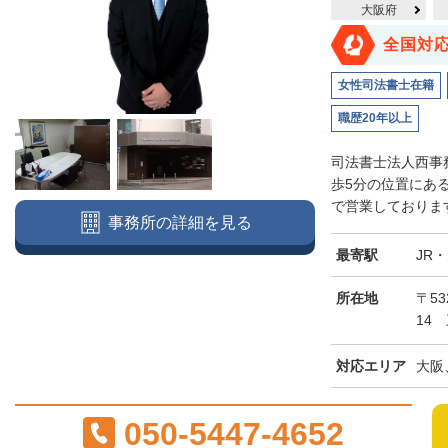
大阪府
全国対
女性司法書士在籍
職歴20年以上
司法書士法人西事
歩5分の位置にあ
で営業しております
事務所の詳細を見る
最寄駅
JR
所在地
〒5
14
対応エリア
大阪
050-5447-4652