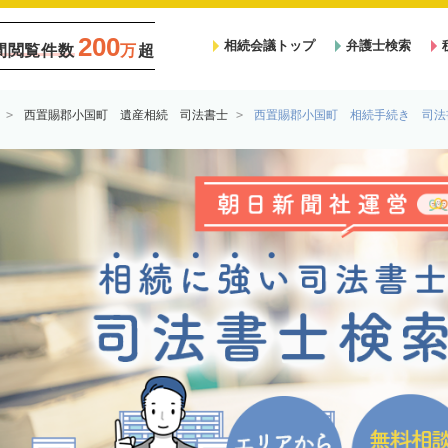
200
相続会議トップ
弁護士検索
間閲覧件数
万
超
西置賜郡小国町 遺産相続 司法書士
西置賜郡小国町 相続手続き 司法