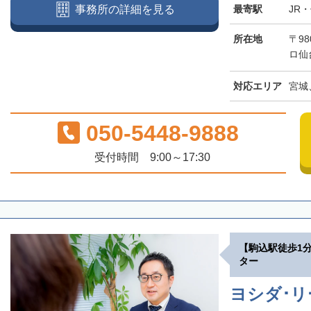
最寄駅
JR
事務所の詳細を見る
所在地
〒98
ロ仙
対応エリア
宮城
050-5448-9888
受付時間 9:00～17:30
【駒込駅徒歩1
ター
ヨシダ･