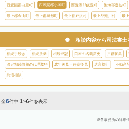
西置賜郡小国町
西置賜郡白鷹町
西置賜郡飯豊町
飽海郡遊佐町
最上郡金山町
最上郡舟形町
最上郡戸沢村
最上郡鮭川村
最
相談内容から
司法書士
相続手続き
相続放棄
相続登記
口座の名義変更
戸籍収集
法定相続情報の代理取得
成年後見・任意後見
遺言執行
不動産
終活相談
6
1~6
全
件中
件を表示
各事務所の詳細