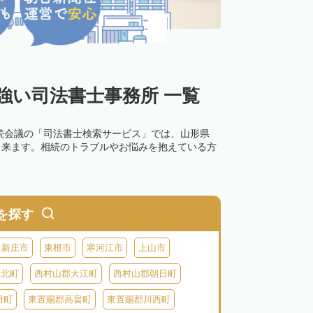
強い司法書士事務所 一覧
続会議の「司法書士検索サービス」では、山形県
出来ます。相続のトラブルやお悩みを抱えている方
を探す
新庄市
東根市
寒河江市
上山市
河北町
西村山郡大江町
西村山郡朝日町
田町
東置賜郡高畠町
東置賜郡川西町