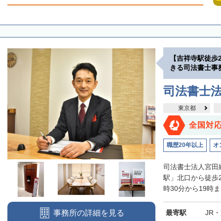
【吉祥寺駅徒歩
きる司法書士事
司法書士
東京都
全国対
職歴20年以上
オ
司法書士法人宮田
駅」北口から徒歩
時30分から19時
最寄駅
JR
事務所の詳細を見る