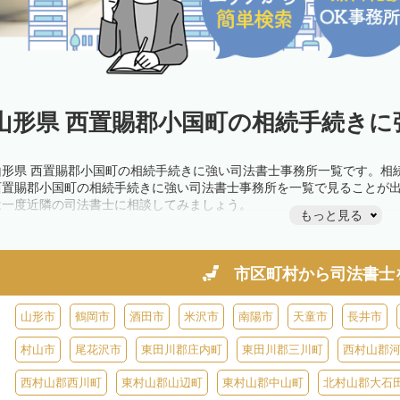
山形県 西置賜郡小国町の相続手続きに
山形県 西置賜郡小国町の相続手続きに強い司法書士事務所一覧です。相
西置賜郡小国町の相続手続きに強い司法書士事務所を一覧で見ることが
は一度近隣の司法書士に相談してみましょう。
もっと見る
市区町村から
司法書士
山形市
鶴岡市
酒田市
米沢市
南陽市
天童市
長井市
村山市
尾花沢市
東田川郡庄内町
東田川郡三川町
西村山郡
西村山郡西川町
東村山郡山辺町
東村山郡中山町
北村山郡大石