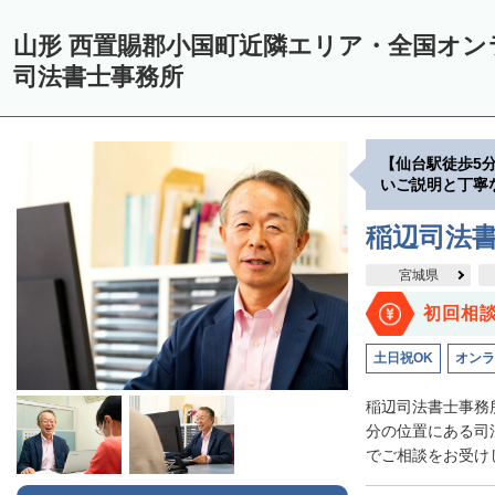
山形 西置賜郡小国町近隣エリア・全国オ
司法書士事務所
【仙台駅徒歩5
いご説明と丁寧
稲辺司法
宮城県
初回相
土日祝OK
オンラ
稲辺司法書士事務
分の位置にある司
でご相談をお受けし