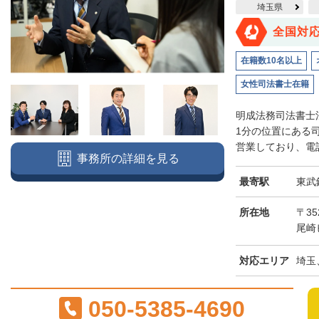
埼玉県
全国対
在籍数10名以上
女性司法書士在籍
明成法務司法書士
1分の位置にある
営業しており、電話
事務所の詳細を見る
最寄駅
東武
所在地
〒3
尾崎
対応エリア
埼玉
050-5385-4690