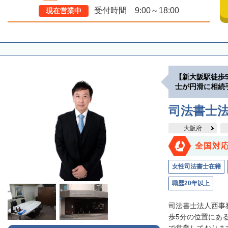
受付時間 9:00～18:00
現在営業中
【新大阪駅徒歩
士が円滑に相続
司法書士
大阪府
全国対
女性司法書士在籍
職歴20年以上
司法書士法人西事
歩5分の位置にあ