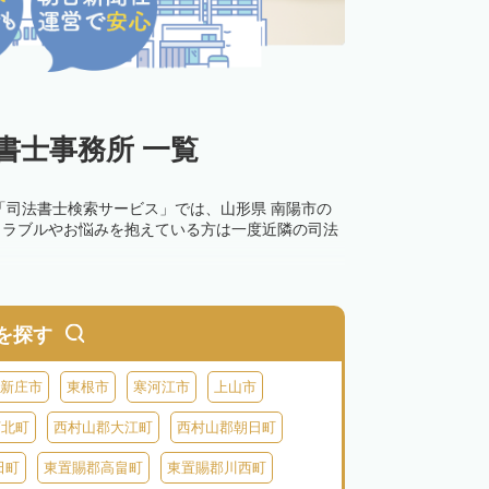
書士事務所 一覧
「司法書士検索サービス」では、山形県 南陽市の
トラブルやお悩みを抱えている方は一度近隣の司法
を探す
新庄市
東根市
寒河江市
上山市
河北町
西村山郡大江町
西村山郡朝日町
田町
東置賜郡高畠町
東置賜郡川西町