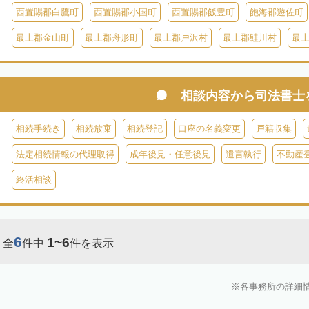
西置賜郡白鷹町
西置賜郡小国町
西置賜郡飯豊町
飽海郡遊佐町
最上郡金山町
最上郡舟形町
最上郡戸沢村
最上郡鮭川村
最
相談内容から
司法書士
相続手続き
相続放棄
相続登記
口座の名義変更
戸籍収集
法定相続情報の代理取得
成年後見・任意後見
遺言執行
不動産
終活相談
6
1~6
全
件中
件を表示
各事務所の詳細