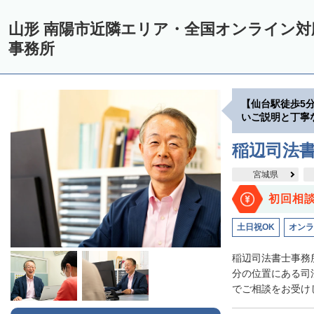
山形 南陽市近隣エリア・全国オンライン
事務所
【仙台駅徒歩5
いご説明と丁寧
稲辺司法
宮城県
初回相
土日祝OK
オンラ
稲辺司法書士事務
分の位置にある司
でご相談をお受けし