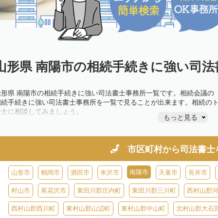
山形県 南陽市の相続手続きに強い司法
山形県 南陽市の相続手続きに強い司法書士事務所一覧です。相続会議の
相続手続きに強い司法書士事務所を一覧で見ることが出来ます。相続の
書士に相談してみましょう。
もっと見る
市区町村から
司法書士
南陽市
山形市
鶴岡市
酒田市
米沢市
天童市
長井市
村山市
尾花沢市
東田川郡庄内町
東田川郡三川町
西村山郡
西村山郡西川町
東村山郡山辺町
東村山郡中山町
北村山郡大石