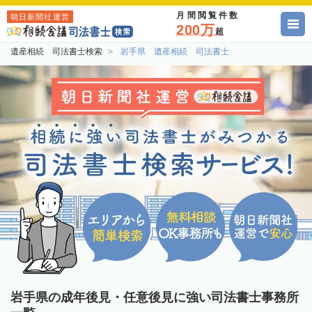
月間閲覧件数
朝日新聞社運営
200万
超
遺産相続 司法書士検索
岩手県 遺産相続 司法書士
岩手県の成年後見・任意後見に強い司法書士事務所