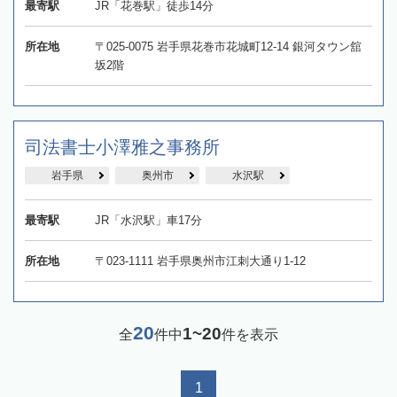
最寄駅
JR「花巻駅」徒歩14分
所在地
〒025-0075 岩手県花巻市花城町12‐14 銀河タウン舘
坂2階
司法書士小澤雅之事務所
岩手県
奥州市
水沢駅
最寄駅
JR「水沢駅」車17分
所在地
〒023-1111 岩手県奥州市江刺大通り1-12
20
1~20
全
件中
件を表示
1