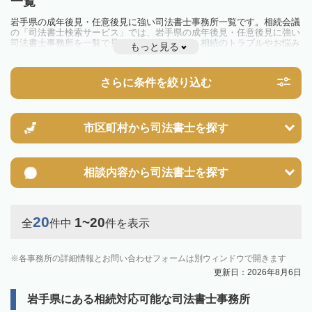
一覧
岩手県の成年後見・任意後見に強い司法書士事務所一覧です。相続会議
の「司法書士検索サービス」では、岩手県の成年後見・任意後見に強い
司法書士事務所を一覧で見ることが出来ます。相続のトラブルやお悩み
もっと見る
を抱えている方は一度近隣の司法書士に相談してみましょう。
さらに条件を絞り込む
市区町村から
司法書士を探す
相談内容から
司法書士を探す
20
1~20
全
件中
件を表示
各事務所の詳細情報とお問い合わせフォームは別ウィンドウで開きます
更新日：2026年8月6日
岩手県にある相続対応可能な司法書士事務所