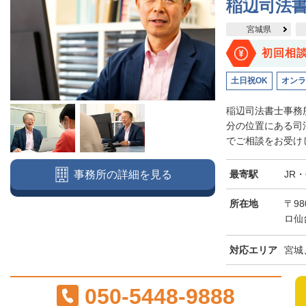
稲辺司法
宮城県
初回相
土日祝OK
オンラ
稲辺司法書士事務
分の位置にある司
でご相談をお受けし
最寄駅
JR
事務所の詳細を見る
所在地
〒98
ロ仙
対応エリア
宮城
050-5448-9888