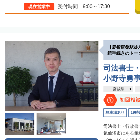
受付時間 9:00～17:30
現在営業中
【鹿折唐桑駅徒
続手続きのトー
司法書士
小野寺勇
宮城県
初回相
駐車場あり
19時
司法書士・行政書
気仙沼市にある相