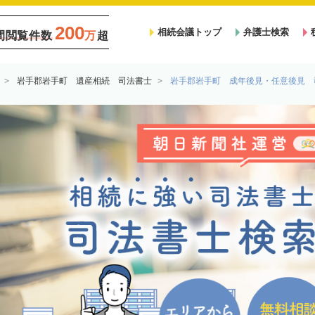
200
相続会議トップ
弁護士検索
間閲覧件数
万
超
岩手郡岩手町 遺産相続 司法書士
岩手郡岩手町 成年後見・任意後見 