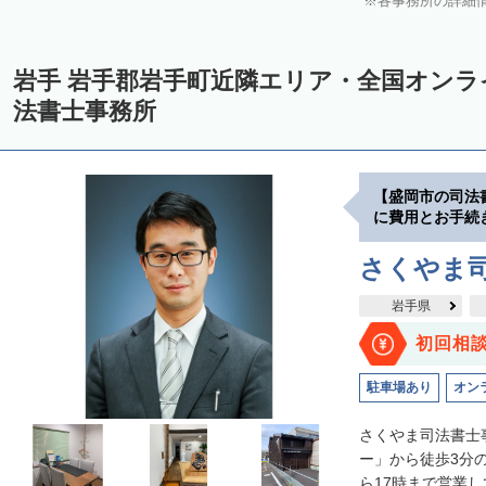
各事務所の詳細
岩手 岩手郡岩手町近隣エリア・全国オン
法書士事務所
【盛岡市の司法
に費用とお手続
さくやま
岩手県
初回相
駐車場あり
オン
さくやま司法書士
ー」から徒歩3分
ら17時まで営業し