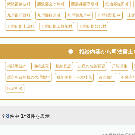
紫波郡紫波町
胆沢郡金ケ崎町
西磐井郡平泉町
気仙郡住田町
九戸郡洋野町
九戸郡軽米町
九戸郡九戸村
九戸郡野田村
上
下閉伊郡山田町
下閉伊郡田野畑村
下閉伊郡普代村
相談内容から
司法書士
相続手続き
相続放棄
相続登記
口座の名義変更
戸籍収集
法定相続情報の代理取得
成年後見・任意後見
遺言執行
不動産
終活相談
8
1~8
全
件中
件を表示