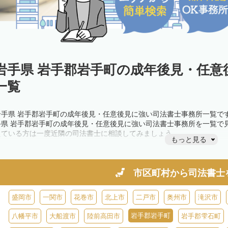
岩手県 岩手郡岩手町の成年後見・任意
一覧
岩手県 岩手郡岩手町の成年後見・任意後見に強い司法書士事務所一覧で
手県 岩手郡岩手町の成年後見・任意後見に強い司法書士事務所を一覧で
えている方は一度近隣の司法書士に相談してみましょう。
もっと見る
市区町村から
司法書士
盛岡市
一関市
花巻市
北上市
二戸市
奥州市
滝沢市
岩手郡岩手町
八幡平市
大船渡市
陸前高田市
岩手郡雫石町