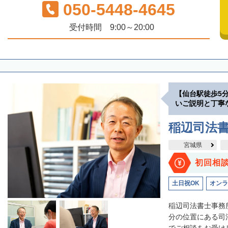
050-5448-4645
受付時間 9:00～20:00
【仙台駅徒歩5
いご説明と丁寧
稲辺司法
宮城県
初回相
土日祝OK
オンラ
稲辺司法書士事務
分の位置にある司