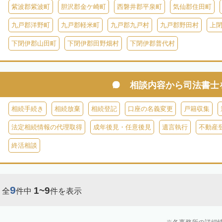
紫波郡紫波町
胆沢郡金ケ崎町
西磐井郡平泉町
気仙郡住田町
九戸郡洋野町
九戸郡軽米町
九戸郡九戸村
九戸郡野田村
上
下閉伊郡山田町
下閉伊郡田野畑村
下閉伊郡普代村
相談内容から
司法書士
相続手続き
相続放棄
相続登記
口座の名義変更
戸籍収集
法定相続情報の代理取得
成年後見・任意後見
遺言執行
不動産
終活相談
9
1~9
全
件中
件を表示