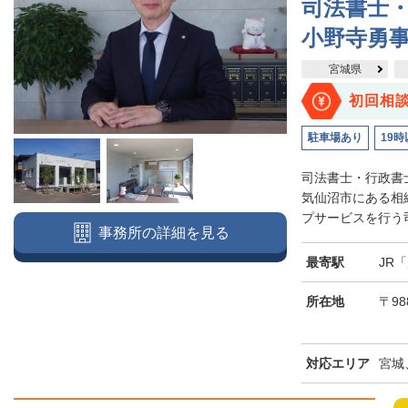
司法書士
小野寺勇
宮城県
初回相
駐車場あり
19時
司法書士・行政書
気仙沼市にある相
プサービスを行う司
事務所の詳細を見る
最寄駅
JR
所在地
〒98
対応エリア
宮城