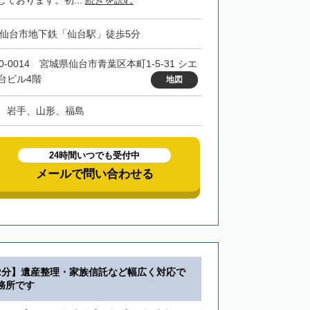
ております。初...
続きを読む
・仙台市地下鉄「仙台駅」徒歩5分
0-0014 宮城県仙台市青葉区本町1-5-31 シエ
台ビル4階
地図
、岩手、山形、福島
24時間いつでも受付中
メールで問い合わせる
2分】遺産整理・家族信託など幅広く対応で
務所です