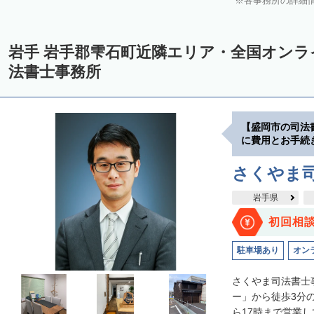
各事務所の詳細
岩手 岩手郡雫石町近隣エリア・全国オン
法書士事務所
【盛岡市の司法
に費用とお手続
さくやま
岩手県
初回相
駐車場あり
オン
さくやま司法書士
ー」から徒歩3分
ら17時まで営業し