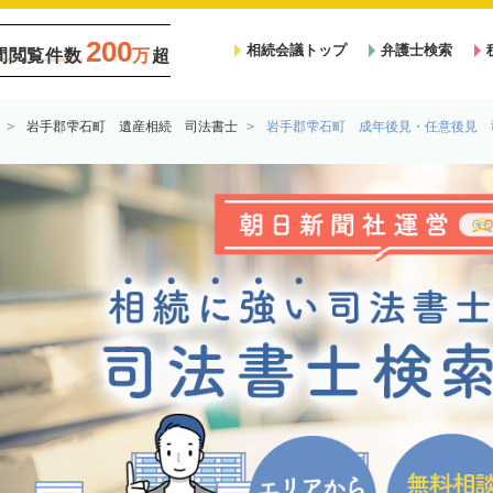
200
相続会議トップ
弁護士検索
間閲覧件数
万
超
岩手郡雫石町 遺産相続 司法書士
岩手郡雫石町 成年後見・任意後見 