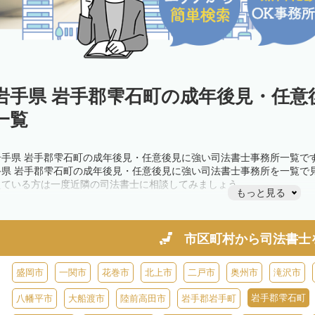
岩手県 岩手郡雫石町の成年後見・任意
一覧
岩手県 岩手郡雫石町の成年後見・任意後見に強い司法書士事務所一覧で
手県 岩手郡雫石町の成年後見・任意後見に強い司法書士事務所を一覧で
えている方は一度近隣の司法書士に相談してみましょう。
もっと見る
市区町村から
司法書士
盛岡市
一関市
花巻市
北上市
二戸市
奥州市
滝沢市
岩手郡雫石町
八幡平市
大船渡市
陸前高田市
岩手郡岩手町