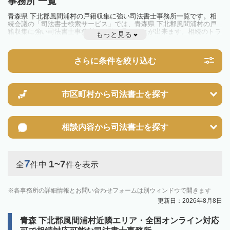
事務所 一覧
青森県 下北郡風間浦村の戸籍収集に強い司法書士事務所一覧です。相
続会議の「司法書士検索サービス」では、青森県 下北郡風間浦村の戸
籍収集に強い司法書士事務所を一覧で見ることが出来ます。相続のトラ
もっと見る
ブルやお悩みを抱えている方は一度近隣の司法書士に相談してみましょ
う。
さらに条件を絞り込む
市区町村から
司法書士を探す
相談内容から
司法書士を探す
7
1~7
全
件中
件を表示
各事務所の詳細情報とお問い合わせフォームは別ウィンドウで開きます
更新日：2026年8月8日
青森 下北郡風間浦村近隣エリア・全国オンライン対応