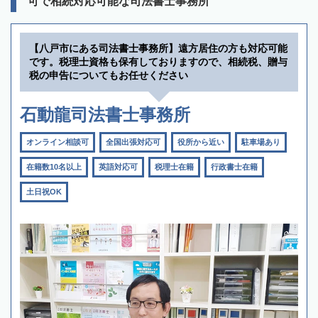
可で相続対応可能な司法書士事務所
【八戸市にある司法書士事務所】遠方居住の方も対応可能
です。税理士資格も保有しておりますので、相続税、贈与
税の申告についてもお任せください
石動龍司法書士事務所
オンライン相談可
全国出張対応可
役所から近い
駐車場あり
在籍数10名以上
英語対応可
税理士在籍
行政書士在籍
土日祝OK