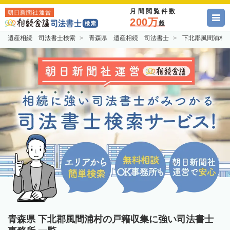
月間閲覧件数
朝日新聞社運営
200万
超
遺産相続 司法書士検索
青森県 遺産相続 司法書士
下北郡風間浦村
青森県 下北郡風間浦村の戸籍収集に強い司法書士