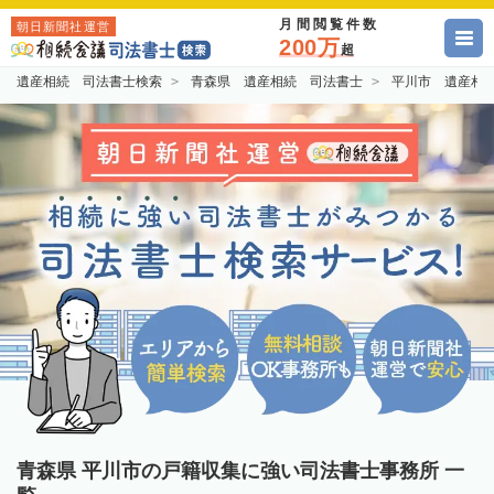
月間閲覧件数
朝日新聞社運営
200万
超
遺産相続 司法書士検索
青森県 遺産相続 司法書士
平川市 遺産相
青森県 平川市の戸籍収集に強い司法書士事務所 一