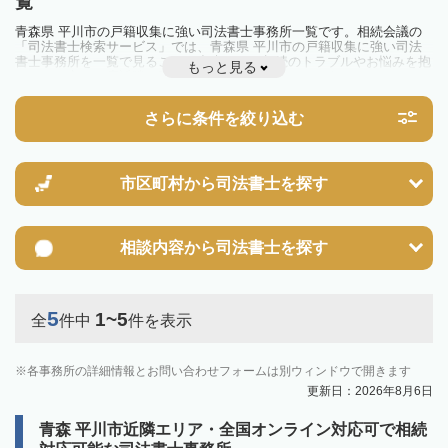
覧
青森県 平川市の戸籍収集に強い司法書士事務所一覧です。相続会議の
「司法書士検索サービス」では、青森県 平川市の戸籍収集に強い司法
書士事務所を一覧で見ることが出来ます。相続のトラブルやお悩みを抱
もっと見る
えている方は一度近隣の司法書士に相談してみましょう。
さらに条件を絞り込む
市区町村から
司法書士を探す
相談内容から
司法書士を探す
5
1~5
全
件中
件を表示
各事務所の詳細情報とお問い合わせフォームは別ウィンドウで開きます
更新日：2026年8月6日
青森 平川市近隣エリア・全国オンライン対応可で相続