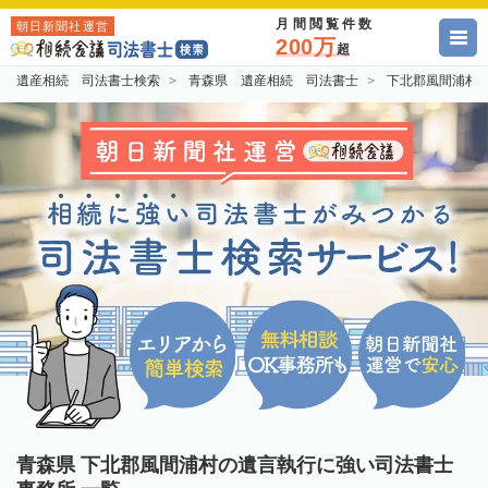
月間閲覧件数
朝日新聞社運営
200万
超
遺産相続 司法書士検索
青森県 遺産相続 司法書士
下北郡風間浦村
青森県 下北郡風間浦村の遺言執行に強い司法書士