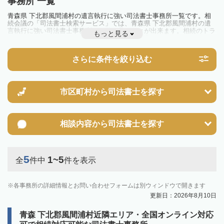
事務所 一覧
青森県 下北郡風間浦村の遺言執行に強い司法書士事務所一覧です。相
続会議の「司法書士検索サービス」では、青森県 下北郡風間浦村の遺
言執行に強い司法書士事務所を一覧で見ることが出来ます。相続のトラ
もっと見る
ブルやお悩みを抱えている方は一度近隣の司法書士に相談してみましょ
う。
さらに条件を絞り込む
市区町村から
司法書士を探す
相談内容から
司法書士を探す
5
1~5
全
件中
件を表示
各事務所の詳細情報とお問い合わせフォームは別ウィンドウで開きます
更新日：2026年8月10日
青森 下北郡風間浦村近隣エリア・全国オンライン対応