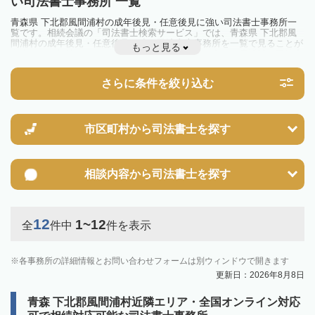
い司法書士事務所 一覧
青森県 下北郡風間浦村の成年後見・任意後見に強い司法書士事務所一
覧です。相続会議の「司法書士検索サービス」では、青森県 下北郡風
間浦村の成年後見・任意後見に強い司法書士事務所を一覧で見ることが
もっと見る
出来ます。相続のトラブルやお悩みを抱えている方は一度近隣の司法書
士に相談してみましょう。
さらに条件を絞り込む
市区町村から
司法書士を探す
相談内容から
司法書士を探す
12
1~12
全
件中
件を表示
各事務所の詳細情報とお問い合わせフォームは別ウィンドウで開きます
更新日：2026年8月8日
青森 下北郡風間浦村近隣エリア・全国オンライン対応