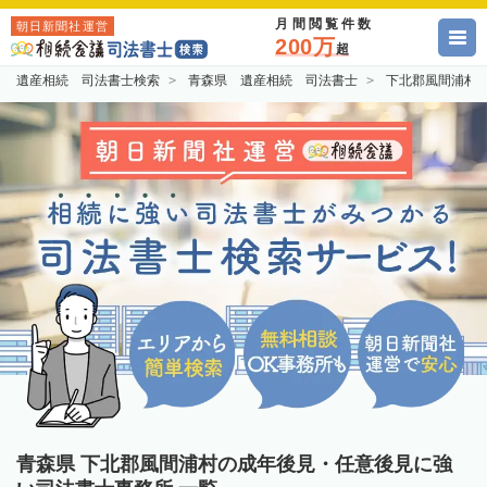
月間閲覧件数
朝日新聞社運営
200万
超
遺産相続 司法書士検索
青森県 遺産相続 司法書士
下北郡風間浦村
青森県 下北郡風間浦村の成年後見・任意後見に強