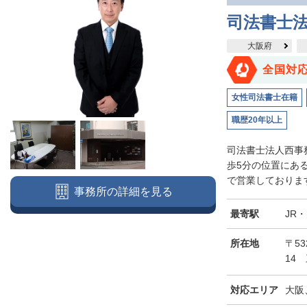
司法書士
大阪府
全国対
女性司法書士在籍
職歴20年以上
司法書士法人西事
歩5分の位置にあ
で営業しております
事務所の詳細を見る
最寄駅
JR
所在地
〒5
14
対応エリア
大阪