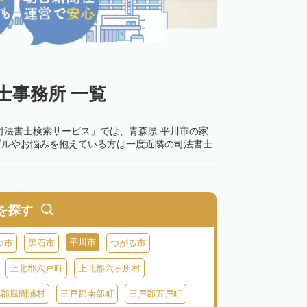
士事務所 一覧
司法書士検索サービス」では、青森県 平川市の家
ブルやお悩みを抱えている方は一度近隣の司法書士
を探す
平川市
つ市
黒石市
つがる市
上北郡六戸町
上北郡六ヶ所村
北郡風間浦村
三戸郡南部町
三戸郡五戸町