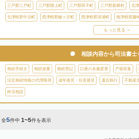
三戸郡三戸町
三戸郡階上町
三戸郡田子町
三戸郡新郷村
北
北津軽郡中泊町
西津軽郡鰺ヶ沢町
西津軽郡深浦町
南津軽郡藤
東津軽郡平内町
東津軽郡外ヶ浜町
東津軽郡蓬田村
東津軽郡今
もっと見る
相談内容から
司法書士
相続手続き
相続放棄
相続登記
口座の名義変更
戸籍収集
法定相続情報の代理取得
成年後見・任意後見
遺言執行
不動産
終活相談
5
1~5
全
件中
件を表示