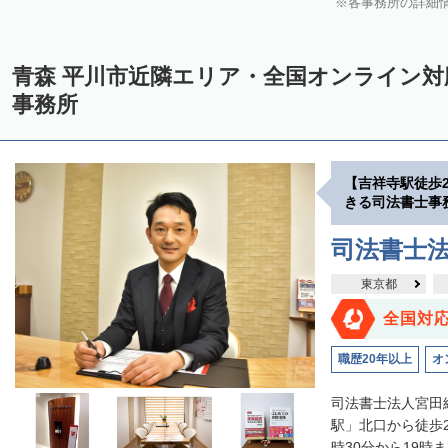
各事務所の詳細
青森 平川市近隣エリア・全国オンライン
事務所
【吉祥寺駅徒歩
きる司法書士事
司法書士
東京都
全国対
職歴20年以上
オ
司法書士法人宮田
駅」北口から徒歩
時30分から19時