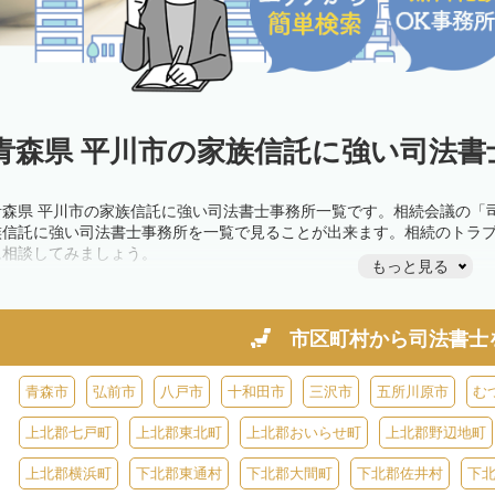
青森県 平川市の家族信託に強い司法書
青森県 平川市の家族信託に強い司法書士事務所一覧です。相続会議の「
族信託に強い司法書士事務所を一覧で見ることが出来ます。相続のトラ
に相談してみましょう。
もっと見る
市区町村から
司法書士
青森市
弘前市
八戸市
十和田市
三沢市
五所川原市
む
上北郡七戸町
上北郡東北町
上北郡おいらせ町
上北郡野辺地町
上北郡横浜町
下北郡東通村
下北郡大間町
下北郡佐井村
下