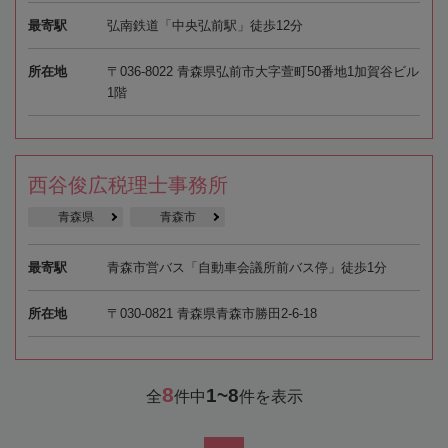
最寄駅
弘南鉄道「中央弘前駅」徒歩12分
所在地
〒036-8022 青森県弘前市大字萱町50番地1加賀谷ビル
1階
西谷俊広税理士事務所
青森県
青森市
最寄駅
青森市営バス「自動車会議所前バス停」徒歩1分
所在地
〒030-0821 青森県青森市勝田2-6-18
8
1~8
全
件中
件を表示