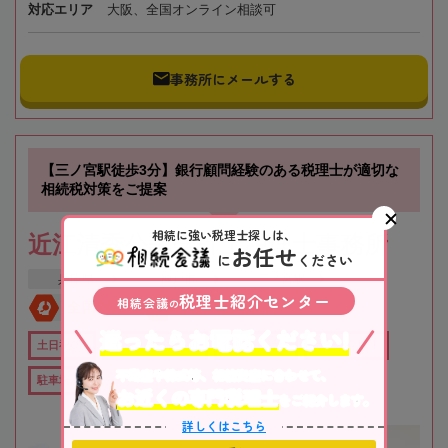
対応エリア
大阪、全国オンライン相談可
事務所にメールする
【三ノ宮駅徒歩3分】銀行顧問経験のある税理士が適切な
相続税対策をご提案
相続に強い税理士探しは、
近江清秀公認会計士税理士事務所
お任せ
に
ください
兵庫県
神戸市
三ノ宮駅
税理士紹介センター
相続会議
の
全国対応
初回相談無料
迷ったらお電話ください!
土日祝OK
オンライン相談可
役所から近い
職歴20年以上
不動産や株式等、相続資産に合わせて、
駐車場あり
お近くの専門税理士
をご紹介します。
詳しくはこちら