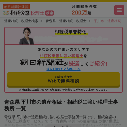
月間閲覧件数
朝日新聞社運営
200万
超
遺産相続 税理士検索
青森県 遺産相続 税理士
平川市 遺産相続 
相続税申告特化!
税理士紹介センター
相続会議の
あなたのお住まいのエリアで
相続税申告に強い税理士
を
厳選
ご紹介!
が
して
詳しく知りたい方はこちら
24時間受付中
Webで無料相談
※時間外にご連絡いただいた場合は、翌営業日に折り返しご連絡いたします。
青森県 平川市の遺産相続・相続税に強い税理士事
務所 一覧
青森県 平川市の遺産相続に強い税理士事務所一覧です。相続会議の
「税理士検索サービス」では、青森県 平川市の遺産相続に強い税理士
事務所を一覧で見ることが出来ます。相続に関する税金や特例制度のこ