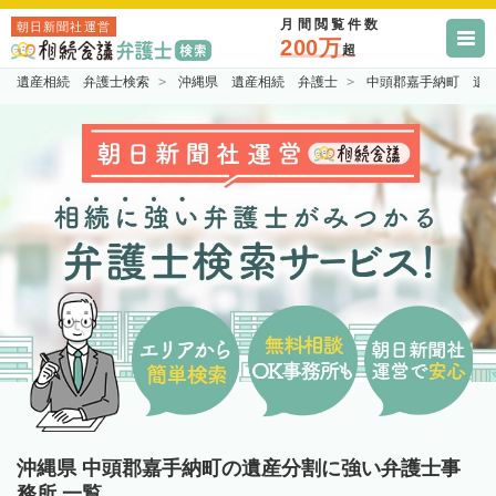
月間閲覧件数
朝日新聞社運営
200万
超
遺産相続 弁護士検索
沖縄県 遺産相続 弁護士
中頭郡嘉手納町 遺
沖縄県 中頭郡嘉手納町の遺産分割に強い弁護士事
務所 一覧