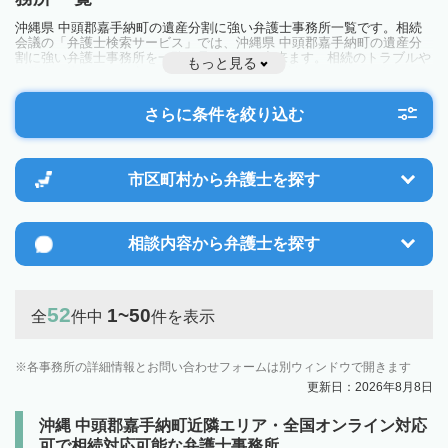
沖縄県 中頭郡嘉手納町の遺産分割に強い弁護士事務所一覧です。相続
会議の「弁護士検索サービス」では、沖縄県 中頭郡嘉手納町の遺産分
割に強い弁護士事務所を一覧で見ることが出来ます。相続のトラブルや
もっと見る
お悩みを抱えている方は一度近隣の弁護士に相談してみましょう。
さらに条件を絞り込む
市区町村から
弁護士を探す
相談内容から
弁護士を探す
52
1~50
全
件中
件を表示
各事務所の詳細情報とお問い合わせフォームは別ウィンドウで開きます
更新日：2026年8月8日
沖縄 中頭郡嘉手納町近隣エリア・全国オンライン対応
可で相続対応可能な弁護士事務所