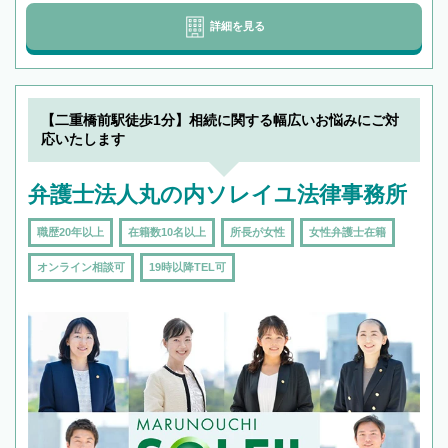
詳細を見る
【二重橋前駅徒歩1分】相続に関する幅広いお悩みにご対
応いたします
弁護士法人丸の内ソレイユ法律事務所
職歴20年以上
在籍数10名以上
所長が女性
女性弁護士在籍
オンライン相談可
19時以降TEL可