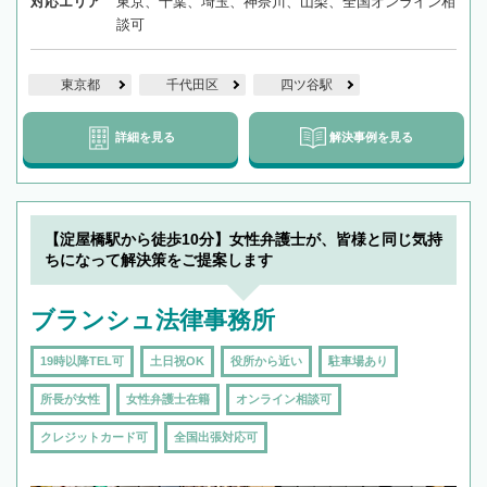
対応エリア
東京、千葉、埼玉、神奈川、山梨、全国オンライン相
談可
東京都
千代田区
四ツ谷駅
詳細を見る
解決事例を見る
【淀屋橋駅から徒歩10分】女性弁護士が、皆様と同じ気持
ちになって解決策をご提案します
ブランシュ法律事務所
19時以降TEL可
土日祝OK
役所から近い
駐車場あり
所長が女性
女性弁護士在籍
オンライン相談可
クレジットカード可
全国出張対応可