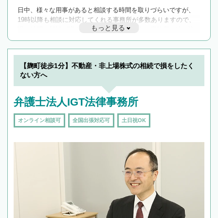
日中、様々な用事があると相談する時間を取りづらいですが、
19時以降も相談に対応してくれる事務所が多数ありますので、
もっと見る
遅い時間の相談が増えそうな場合はそのような事務所に絞り込
んで検索してみましょう。
19時以降TEL可の条件
を加えて再検索
【麹町徒歩1分】不動産・非上場株式の相続で損をしたく
ない方へ
弁護士法人IGT法律事務所
オンライン相談可
全国出張対応可
土日祝OK