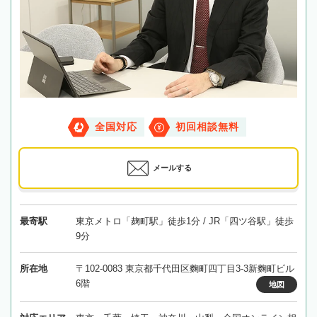
全国対応
初回相談無料
メールする
最寄駅
東京メトロ「麹町駅」徒歩1分 / JR「四ツ谷駅」徒歩
9分
所在地
〒102-0083 東京都千代田区麴町四丁目3-3新麴町ビル
6階
地図