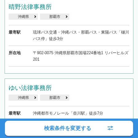
晴野法律事務所
沖縄県
那覇市
最寄駅
琉球バス交通・沖縄バス・那覇バス・東陽バス「樋川
バス停」徒歩3分
所在地
〒902-0075 沖縄県那覇市国場224番地1 リバーヒルズ
201
ゆい法律事務所
沖縄県
那覇市
最寄駅
沖縄都市モノレール「壺川駅」徒歩7分
所在地
〒900-0023 沖縄県那覇市楚辺3丁目8-1フラワーキャ
検索条件を変更する
ッスルマンション楚辺１－B