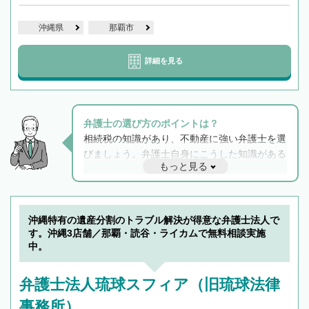
沖縄県
那覇市
詳細を見る
弁護士の選び方のポイントは？
相続税の知識があり、不動産に強い弁護士を選
びましょう。弁護士自身にこうした知識がある
もっと見る
と他士業との連携もスムーズに進み、トラブル
解決のみならず相続をトータルで任せることが
できます。また、相続は感情がからむ分野なの
でフィーリングも重要です。実際に電話や面談
沖縄特有の遺産分割のトラブル解決が得意な弁護士法人で
で複数の弁護士と会話をしてウマが合う方に依
す。沖縄3店舗／那覇・読谷・ライカムで無料相談実施
頼をするのがおすすめです。
中。
弁護士法人琉球スフィア（旧琉球法律
事務所）