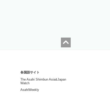
各国語サイト
The Asahi Shimbun Asia&Japan
Watch
AsahiWeekly