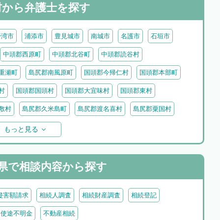
村から
弁護士を探す
野湾市
浦添市
豊見城市
南城市
名護市
石垣市
中頭郡西原町
中頭郡北谷町
中頭郡読谷村
重瀬町
島尻郡南風原町
国頭郡今帰仁村
国頭郡本部町
村
国頭郡国頭村
国頭郡大宜味村
国頭郡東村
敷村
島尻郡久米島町
島尻郡渡名喜村
島尻郡粟国村
大東村
島尻郡北大東村
宮古郡多良間村
もっと見る
県で
相談内容から探す
侵害額請求
相続人調査
相続財産調査
相続登記
・使途不明金
不動産相続