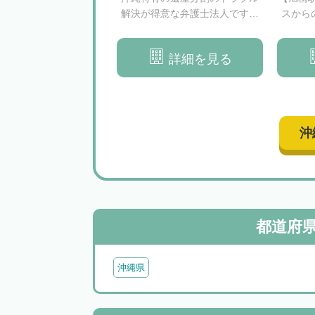
決策で円満かつ円滑な
解決が得意な弁護士法人です。
スから
相続をサポート
沖縄3店舗／那覇・読谷・ライカ
し弁
ムで無料相談実施中。
詳細を見る
詳細を見る
沖
都道府
沖縄県