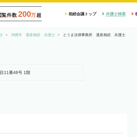
200
相続会議トップ
弁護士検索
閲覧件数
万
超
士
沖縄市 遺産相続 弁護士
とうま法律事務所 遺産相続 弁護士
目11番48号 1階