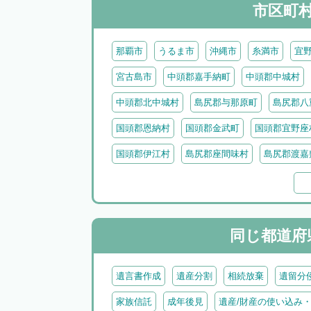
市区町
那覇市
うるま市
沖縄市
糸満市
宜
宮古島市
中頭郡嘉手納町
中頭郡中城村
中頭郡北中城村
島尻郡与那原町
島尻郡八
国頭郡恩納村
国頭郡金武町
国頭郡宜野座
国頭郡伊江村
島尻郡座間味村
島尻郡渡嘉
島尻郡伊是名村
島尻郡伊平屋村
島尻郡南
八重山郡竹富町
八重山郡与那国町
同じ都道府
遺言書作成
遺産分割
相続放棄
遺留分
家族信託
成年後見
遺産/財産の使い込み