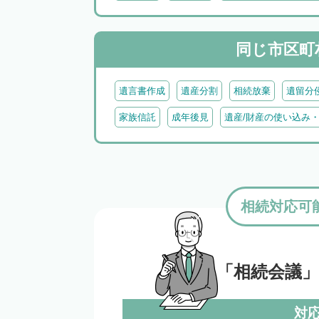
同じ市区町
遺言書作成
遺産分割
相続放棄
遺留分
家族信託
成年後見
遺産/財産の使い込み
相続対応可
「相続会議
対