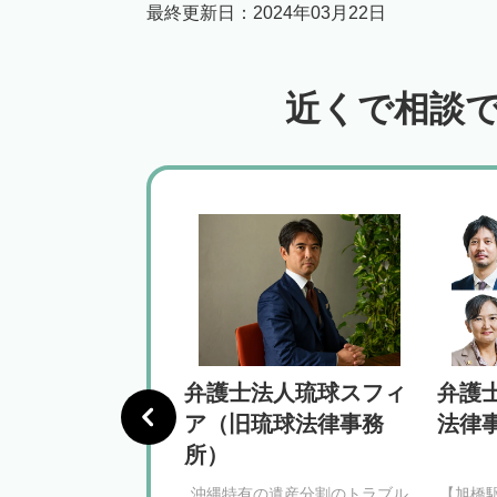
最終更新日：
2024年03月22日
近くで相談
パート法律事務
弁護士法人琉球スフィ
弁護
覇オフィス
ア（旧琉球法律事務
法律
所）
徒歩15分】オーダーメ
沖縄特有の遺産分割のトラブル
【旭橋