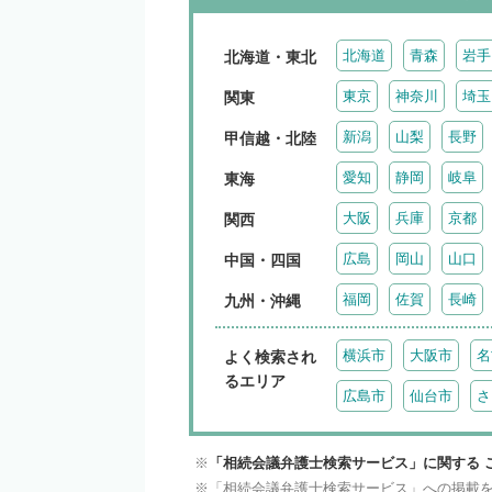
北海道
青森
岩手
北海道・東北
東京
神奈川
埼玉
関東
新潟
山梨
長野
甲信越・北陸
愛知
静岡
岐阜
東海
大阪
兵庫
京都
関西
広島
岡山
山口
中国・四国
福岡
佐賀
長崎
九州・沖縄
横浜市
大阪市
名
よく検索され
るエリア
広島市
仙台市
さ
「相続会議弁護士検索サービス」に関する 
「相続会議弁護士検索サービス」への掲載