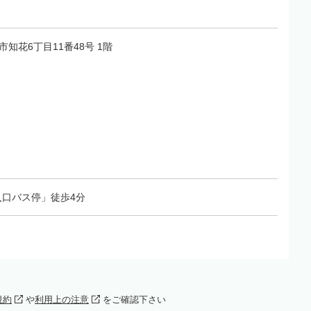
縄市知花6丁目11番48号 1階
口バス停」徒歩4分
規約
や
利用上の注意
をご確認下さい