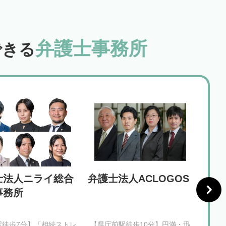
弁護士事務所
できる
士法人ニライ総合
弁護士法人ACLOGOS
ネク
事務所
所 
駅徒歩7分】「相続ストレ
【県庁前駅徒歩10分】円満・迅
【壺川