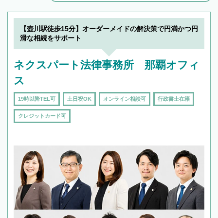
解決のみならず相続をトータルで任せることが
できます。また、相続は感情がからむ分野なの
でフィーリングも重要です。実際に電話や面談
【壺川駅徒歩15分】オーダーメイドの解決策で円満かつ円
で複数の弁護士と会話をしてウマが合う方に依
滑な相続をサポート
頼をするのがおすすめです。
ネクスパート法律事務所 那覇オフィ
ス
19時以降TEL可
土日祝OK
オンライン相談可
行政書士在籍
クレジットカード可