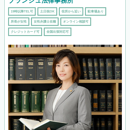
ブランシュ法律事務所
19時以降TEL可
土日祝OK
役所から近い
駐車場あり
所長が女性
女性弁護士在籍
オンライン相談可
クレジットカード可
全国出張対応可