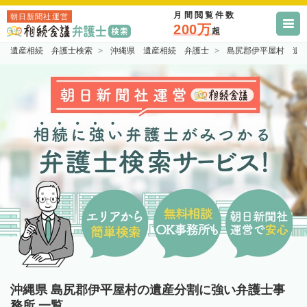
月間閲覧件数
朝日新聞社運営
200万
超
遺産相続 弁護士検索
沖縄県 遺産相続 弁護士
島尻郡伊平屋村 遺
沖縄県 島尻郡伊平屋村の遺産分割に強い弁護士事
務所 一覧