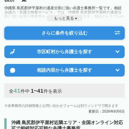
沖縄県 島尻郡伊平屋村の遺産分割に強い弁護士事務所一覧です。相続
会議の「弁護士検索サービス」では、沖縄県 島尻郡伊平屋村の遺産分
割に強い弁護士事務所を一覧で見ることが出来ます。相続のトラブルや
もっと見る
お悩みを抱えている方は一度近隣の弁護士に相談してみましょう。
さらに条件を絞り込む
市区町村から
弁護士を探す
相談内容から
弁護士を探す
41
1~41
全
件中
件を表示
各事務所の詳細情報とお問い合わせフォームは別ウィンドウで開きます
更新日：2026年8月6日
沖縄 島尻郡伊平屋村近隣エリア・全国オンライン対応
可で相続対応可能な弁護士事務所