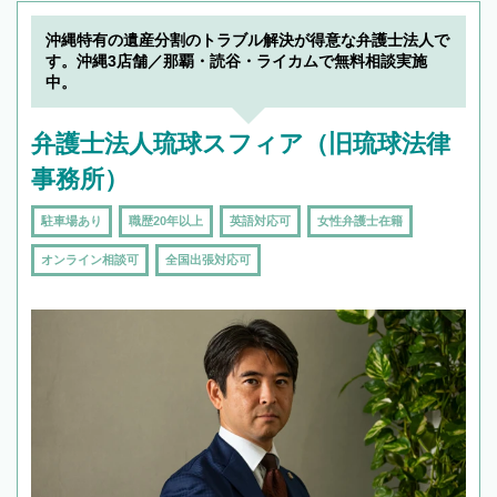
沖縄特有の遺産分割のトラブル解決が得意な弁護士法人で
す。沖縄3店舗／那覇・読谷・ライカムで無料相談実施
中。
弁護士法人琉球スフィア（旧琉球法律
事務所）
駐車場あり
職歴20年以上
英語対応可
女性弁護士在籍
オンライン相談可
全国出張対応可