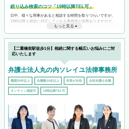
絞り込み検索のコツ「19時以降TEL可」
日中、様々な用事があると相談する時間を取りづらいですが、
19時以降も相談に対応してくれる事務所が多数ありますので、
もっと見る
遅い時間の相談が増えそうな場合はそのような事務所に絞り込
んで検索してみましょう。
19時以降TEL可の条件
を加えて再検索
【二重橋前駅徒歩1分】相続に関する幅広いお悩みにご対
応いたします
弁護士法人丸の内ソレイユ法律事務所
職歴20年以上
在籍数10名以上
所長が女性
女性弁護士在籍
オンライン相談可
19時以降TEL可